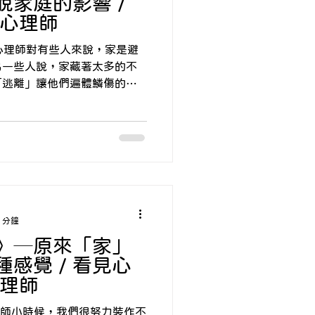
家庭的影響 /
銘心理師
 諮商心理師對有些人來說，家是避
另一些人說，家藏著太多的不
「逃離」讓他們遍體鱗傷的地
而是不得不──如果再繼續待
甚至可能會死。人走了，心還
自己拉拔長大，從小打工賺
有一天有能力逃離廢墟。好不
逃到國外─卻發現一個奇怪的
什麼還是受到家庭的影響？ •
事的：為什麼我找的對象總是
 • 有些人是在年紀大了之後
 分鐘
一生，是為了填滿兒時的缺憾
》─原來「家」
有些人驚覺，自己最不想要和媽
感覺 / 看見心
是說自己跟媽媽好像。家，好
心理師
想逃離，越是回到原點。離家
感到羞愧與矛盾，懷疑自己是
實習心理師小時候，我們很努力裝作不