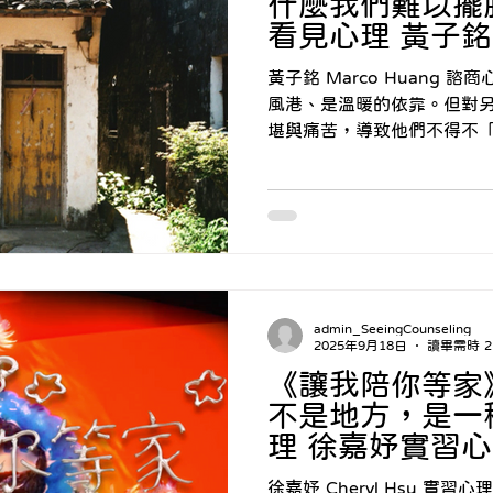
什麼我們難以擺脫
看見心理 黃子
黃子銘 Marco Huang
風港、是溫暖的依靠。但對
堪與痛苦，導致他們不得不
方。因此，離開不是無情，
在這個家，可能無法長大，
繫著有些人花了好大力氣把
錢，凡事都靠自己，就為了
容易脫離了家─有些人甚至
現象：明明我已經離開了，為
有些人是在戀愛中發現這件
admin_SeeingCounseling
跟我那不負責任的爸爸一樣？
2025年9月18日
讀畢需時 2
發現，原來，自己庸庸碌碌
《讓我陪你等家
（親情、金錢、愛）。 • 
不是地方，是一種
媽一樣，最後身邊的人卻總
理 徐嘉妤實習
像變成一個巨大黑洞，越是
的矛盾心情有些人對於逃家
徐嘉妤 Cheryl Hsu 