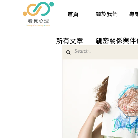
首頁
關於我們
專
所有文章
親密關係與伴
兒童與親職諮商
生
催眠與夢工作
人際
關於諮商的那些大小事