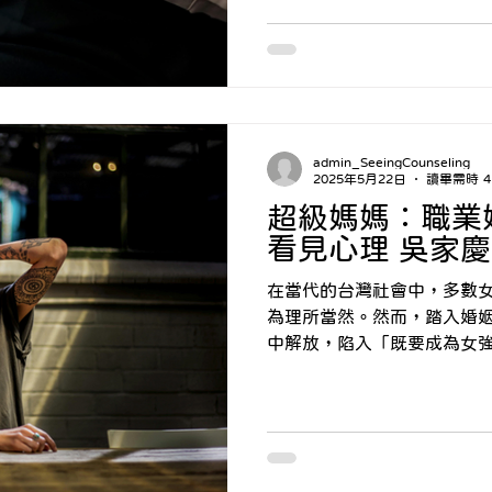
離婚的決定，甚至質疑自己
研究和臨床經驗顯示：雖然
終都能慢慢走出困難，重新適應
轉變的期間，可能會經歷許
凡悲傷、憤怒、不安、空虛
我懷疑等等。加上生活中可
admin_SeeingCounseling
財務重整、孩子監護的安排
2025年5月22日
讀畢需時 4
等…，這些轉變，常常讓人
超級媽媽：職業
人會說：「我好像不像原來
看見心理 吳家
誰、未來該往哪裡去。
在當代的台灣社會中，多數
為理所當然。然而，踏入婚
中解放，陷入「既要成為女
重壓力之中。