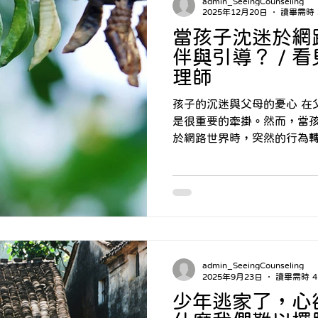
admin_SeeingCounseling
2025年12月20日
讀畢需時 
當孩子沈迷於網
伴與引導？ / 
理師
孩子的沉迷與父母的憂心 在父母的心中，孩子的身心健康
是很重要的牽掛。然而，當
於網路世界時，突然的行為
以致於無從協助。孩子一天
動的話都來不及說完，孩子
腦，直到深夜仍不願意離開
的，孩子會為了遊戲而忽略
棄原本喜歡的活動。
admin_SeeingCounseling
2025年9月23日
讀畢需時 4
少年逃家了，心