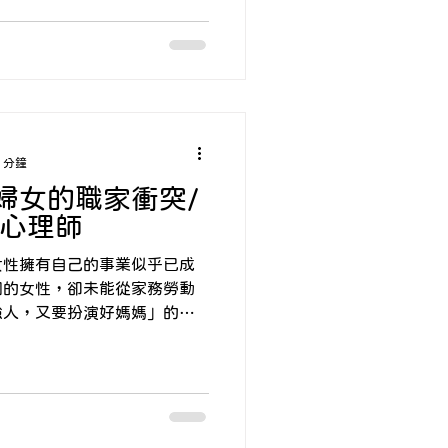
是否還能撐下去。然而，許多
過程中很艱辛，但大多數人最
，建立新的平衡。 在這段
多複雜而自然的情緒反應，舉
、孤獨與失落、悔不當初或自
能出現各種變動，例如搬家、
，與前伴侶家人關係的改變等
 分鐘
感到煩躁、壓力與失衡。有些
婦女的職家衝突/
的自己了。」開始懷疑自己是
慶心理師
女性擁有自己的事業似乎已成
姻的女性，卻未能從家務勞動
強人，又要扮演好媽媽」的雙