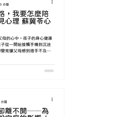
3 分鐘
路，我要怎麼陪
看見心理 蘇冀苓心
孩子從一開始接觸手機到沉迷
轉變常讓父母感到措手不及，
在校，回到家幾句話關心或互
就匆匆進房間打開手機或電
眼前的螢幕。更讓父母擔心
學業、家庭互動，甚至逐漸放
 分鐘
卻離不開──為