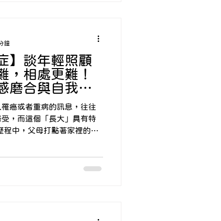
 分鐘
症】談年輕照顧
難，相處更難！
感磨合與自我寬
朱芯儀心理師
罹癌或者重病的訊息，往往
感受，而這個「長大」具有特
輩的角色，在家庭中往往具有
為病人、子女成為照顧者，彼
」的交接轉換，逐漸進入新的
護行程與決策。 在相
動、直接溝通協調，討論可能
隱晦、間接而緩慢地進行，子
、脆弱，或者感受到父母不再