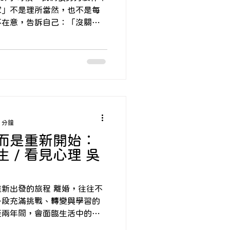
自私、太軟弱。每逢年節，當
家」不是理所當然，也不是每
沒有要回家嗎？」這句話精準
不在意，告訴自己：「沒關
的陳年歷史，
自己不稀罕那些別人看似理所
，那些我們說沒關係的事，往
是誰的錯，而是沒學會怎麼愛
家」「我是逼不得已 還想給你
你等家〉長大後我們才明白，
他們也不知道怎麼給出愛。那
做到的承諾、沒有給出的陪
 • 害怕被丟下 • 害怕不被
 分鐘
到那份「歸屬感」 我們終究能
而是重新開始：
覺隨著年紀增長，我們終於發
 / 看見心理 吳
可以不再等、不再怪，也不再
 • 為自己打造一個覺得安全
時會留下來的人 • 練習好好照
旅程 離婚，往往不
慢慢地，我們不再只是那個等
一段充滿挑戰、轉變與學習的
自己一個家」的那個人。 那
至兩年間，會面臨生活中的劇
會感到疲憊、混亂，懷疑自己