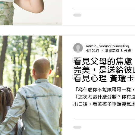
lish Blogs
身心診療與整合
預約心理
孩子考卷上不及格的分數，
的父母，沒把孩子教好。懞
表情，是否會因為自己在校
意，就垂頭喪氣地覺得：「
媽才不開心？」 親愛的爸爸媽媽，讓我們一起坐下來，重
新思考那份關於「愛」的習
admin_SeeingCounseling
4月21日
讀畢需時 3 分鐘
看見父母的焦慮
完美，是送給彼
看見心理 黃瓊
「為什麼你不能跟哥哥一樣
「這次考這什麼分數？你有沒有認
出口後，看著孩子垂頭喪氣
關門聲，留在客廳的你，心
重？ 我知道，在那聲氣急敗壞的責備背後，藏著的是你對
孩子深深的愛與擔憂。明明
面對孩子漫不經心的學習態