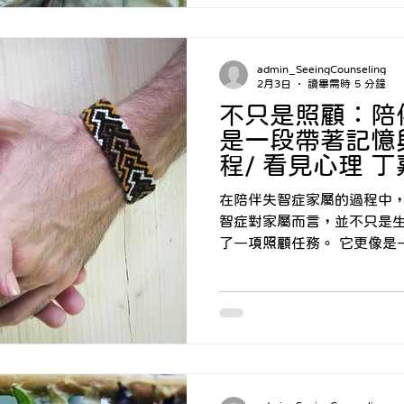
手無策。我理解，身為父母
在不經意間，把這份深切的
「負擔」。 我們心急如焚地想在背後推孩子一把，希望他
admin_SeeingCounseling
們少走一點冤枉路，卻沒發
2月3日
讀畢需時 5 分鐘
評比中，正悄悄地弄丟了自
不只是照顧：陪
是一段帶著記憶
程/ 看見心理 
在陪伴失智症家屬的過程中，
智症對家屬而言，並不只是
了一項照顧任務。 它更像是一個入口，把整段與父母相處
的記憶與情緒，一併帶進此刻。 有些人面對的是
雜、曾經受過傷的親子關係
不知道該如何安放內心的傷以
有些人，則是在照顧過程中
己、記得自己喜好、給過自
一點一滴地忘記世界。