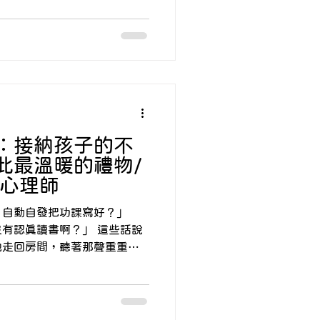
諮商系列
財務心理
心裡是否會自責自己不是稱職
懂的孩子看到父母臉上的情緒
行為沒規矩或學業表現不如
我是不是不夠好？所以爸爸媽
題。
：接納孩子的不
此最溫暖的禮物/
玉心理師
，自動自發把功課寫好？」
真讀書啊？」 這些話說
地走回房間，聽著那聲重重的
裡是不是也有一種說不出的沈
知道生氣解決不了問題，卻在
度時，感到一陣陣的無力與束