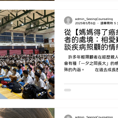
admin_SeeingCounseling
2025年5月6日
讀畢需時 5
從【媽媽得了癌
者的處境：相愛
談疾病照顧的情
容/ 看見心理 
許多年輕照顧者在經歷親人
會有種「一夕之間長大」的
殊的內涵。 在過去成長歷程中，父母打點著家裡的大
小事，是養育子女與照顧長
較高發聲權。然而當父母成
此將經歷「責任」與「權力
角色分配，由子女承擔起更多照
處上，父母與子女可能會主
的因應方式；溝通也可能是
女可能在旁觀父母承受不適
admin_SeeingCounseling