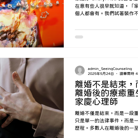
不是背棄了父母，是不是太
在意有些人很早就知道，「
身旁的人隨口問一句：「你
個人都會有。我們試著裝作
的命中心中的痛處。但家庭
係，我已經習慣了」，假裝
當然的溫暖與陪伴。但其實
往最留在心裡。 有些傷，不
「無法度乎你一個家 溫暖的
個期待」——李紅〈讓我陪
也許大人不是不愛你，而是
一些沒有說出口的話、沒有
admin_SeeingCounseling
伴，讓我們在長大後的關係裡：
2025年5月24日
讀畢需時 4
需要 • 更害怕自己永遠得不
離婚不是結束，
學會，為自己築一個家的感
離婚後的療癒重生
現，我們有能力選擇，我們
家慶心理師
委屈自己。我們可以這麼做：
的小空間 • 找幾個在你孤單
離婚不僅是結束，而是一段重新出發的
顧自己、不再一味討好取悅
只是單一的法律事件，而是
待家的人，而是成為可以「給
歷程。多數人在離婚後的一
些你沒收到的溫暖
烈變動與情緒起伏，有些人