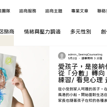
業團隊
諮商服務
諮商主題
專業文章
聯絡
侶諮商
情緒與壓力調適
多元性別
創
涯/職涯議題
家庭關係與原生家庭
深度
admin_SeeingCounseling
5月2日
讀畢需時 3 分鐘
愛孩子，是接納
議題
特殊議題（含多元語言）
熟年生活
從「分數」轉向
練習/ 看見心理
師
從諮商看新聞時事
從諮商看電影/動漫
從小受到家人呵護的孩子，
風港的小船，開始面對生活
家長也隨著孩子在校的各種表
爸媽接到了學校老師請家長