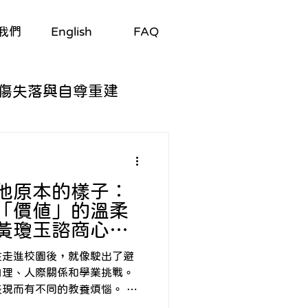
我們
English
FAQ
傷失落與自尊重建
自我探索
他原本的樣子：
與適應
「價值」的溫柔
 黃瓊玉諮商心理
/劇集
生理與心理
在走進校園後，就像駛出了避
自理、人際關係和學業挑戰。
現而有不同的教養煩惱。 當
協助教養的電話，或是看到了