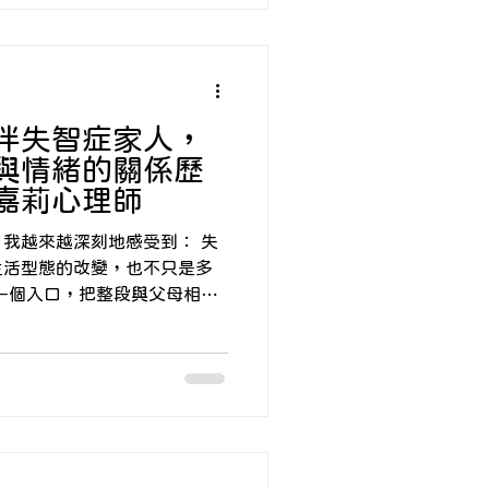
，你只是太希望孩子好了，卻
「期待」變成了一道沉重的
現孩子在一次次的比較與分數
信，變得害怕失敗、不敢嘗試
伴失智症家人，
與情緒的關係歷
丁嘉莉心理師
我越來越深刻地感受到： 失
生活型態的改變，也不只是多
一段複
，所以內心會經歷好多糾結，
及眼前需要照顧的家人； 也
慢慢看見——那個曾經照顧自
己很多愛與支持的父母，正在