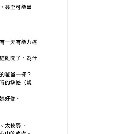
，甚至可能會
有一天有能力逃
經離開了，為什
的爸爸一樣？
時的缺憾（親
媽好像。
、太軟弱。
心中的痛處。