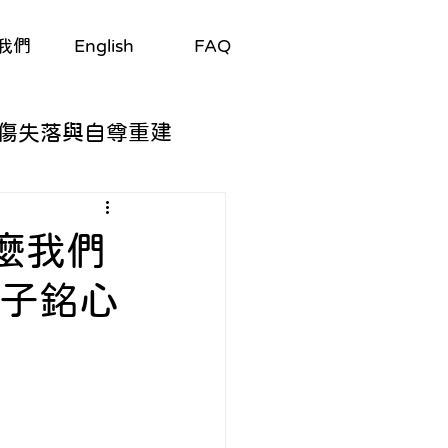
我們
English
FAQ
傷失落與自尊重建
自我探索
麼我們
黃子銘心
與適應
/劇集
生理與心理