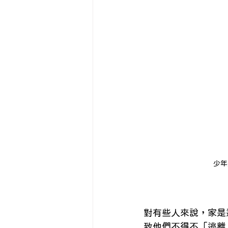
精神疾患與身心
Eng
自我照顧
少年
對有些人來說，家是
致他們不得不「逃離