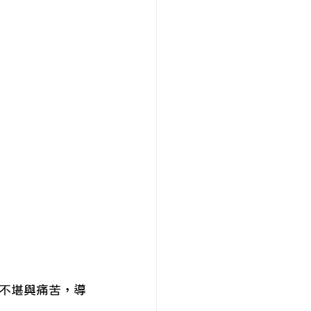
諮商系列
財務心理
不堪與痛苦，導