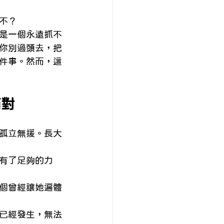
不？
是一個永遠抓不
你別過頭去，把
件事。然而，這
面對
孤立無援。長大
有了足夠的力
個曾經讓她遍體
已經發生，無法