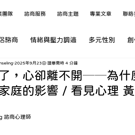
業團隊
諮商服務
諮商主題
專業文章
聯絡
侶諮商
情緒與壓力調適
多元性別
創
涯/職涯議題
家庭關係與原生家庭
深度
seling
2025年9月23日
讀畢需時 4 分鐘
了，心卻離不開──為什
家庭的影響 / 看見心理 
議題
特殊議題（含多元語言）
熟年生活
從諮商看新聞時事
從諮商看電影/動漫
ang 諮商心理師