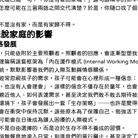
怎麼可能在三言兩語之間交代清楚？於是，你隨口找了個
不是沒有家，而是有家歸不得。
擺脫家庭的影響
格發展
，只能依附於主要照顧者。照顧者的回應，會逐漸型塑我
這套框架為「內在運作模式 (Internal Working Mod
統，默默影響著我們的人際互動與情感關係。
經常忽視孩子的需求，孩子可能會在心裡形成一種信念：
，也沒有人會理會」。這樣的信念不僅存在於童年，也會
親近他人、如何表達需求，甚至決定我們敢不敢去期待被
環境下，孩子會發展出一套「生存策略」──也許是變得
會在衝突中保持沉默。這些原本為了保護自己、勉強活下
可能會在日後成為讓人困擾的人際模式。
不是自由選擇的，而是迫於生存不得不養成的習慣。
悄無聲息地滲入日常，刻進我們的言行舉止，甚至決定了