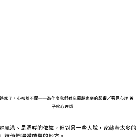
lish Blogs
身心診療與整合
預約心理
逃家了，心卻離不開──為什麼我們難以擺脫家庭的影響／看見心理 黃
子銘心理師
避風港、是溫暖的依靠。但對另一些人說，家藏著太多的
」讓他們遍體鱗傷的地方。