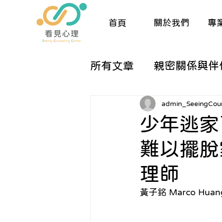
首頁
關於我們
專
所有文章
親密關係與伴
兒童與親職諮商
生
admin_SeeingCoun
少年逃家
難以擺脫
催眠與夢工作
人際
理師
關於諮商的那些大小事
黃子銘 Marco Hu