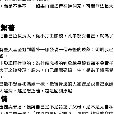
，而是不得不──如果再繼續待在這個家，可能無法長大
還繫著
把自己拉拔長大，從小打工賺錢，凡事都靠自己，就為了
有些人甚至逃到國外─卻發現一個奇怪的現象：明明我已
響？
中發現這件事的：為什麼我找的對象總是跟我那不負責任
大了之後發現，原來，自己庸庸碌碌一生，是為了填滿兒
。
己最不想要和媽媽一樣，最後身邊的人卻總是說自己跟媽
大黑洞，越是想逃離，越是回到原點。
心情
羞愧與矛盾，懷疑自己是不是背棄了父母，是不是太自私
人隨口問一句：「你沒有要回家嗎？」這句話精準的命中