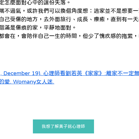
定怎麼面對心中的這份失落。
喘不過氣，或許我們可以換個角度想：逃家並不是想要一
自己受傷的地方，去外面旅行、成長、療癒，直到有一天
個滿是傷痕的家，平靜地面對。
都會在，會陪伴自己一生的時間，但少了愧疚感的拖累，
2022, December 19). 心理師看劉若英《家家》:離家不
. Womany女人迷.
我想了解黃子銘心理師