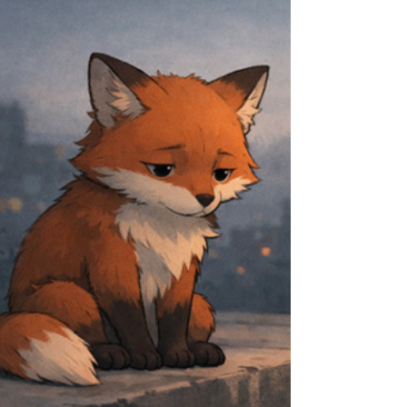
自己的聲音： 「我是不是太玻璃心？」 「怎麼看個
社交軟體心情都會受影響？」 但其實，問題可能不
在你。 在Threads的文化裡，太多人都活得太用
力！ 那是一個來不及消化感受、就得立刻表態的地
方。 一句話可能會被放大解讀， 一個感受可能立刻
被攻擊， 認同來得快，否定往往也來得更快。 長時
間身處在這樣的網路環境中， 容易讓人感覺自己像
孤兒--沒人回應、沒人理解， 光是努力撐住情緒、
維持內心穩定，就已經耗盡大部分力氣， 所以只能
小心翼翼地說話，避免被攻擊、被炎上、被拋下，