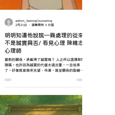
admin_SeeingCounseling
2月21日
讀畢需時 3 分鐘
明明知道他說謊—難處理的從來
不是誠實與否/ 看見心理 陳維志
心理師
當前的關係，承載得了誠實嗎？ 人之所以選擇欺騙
隱瞞，也許因為誠實的代價太過沈重，一旦坦承