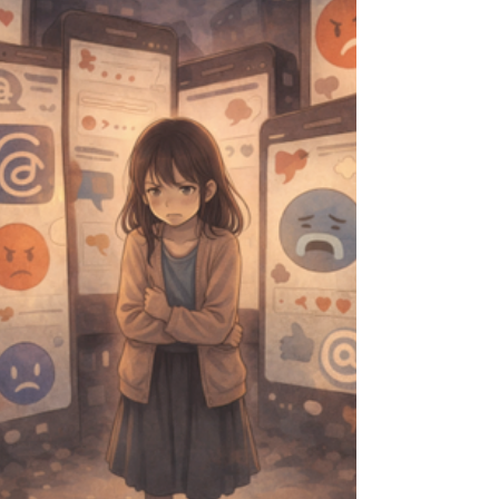
我走出眼鏡行的那一刻，那個熟悉的聲音又在腦海
裡響起了： 「真的有需要嗎？還是又太衝動了？」
「這筆錢會不會花得太快、太多了？」 「如果當時
決定不要買，是不是比較好？」 這不是我第一次在
消費後感到不安。而且這種不安感並不會讓我變得
比較省錢，反而是讓心裡多了份拉扯與疲憊。原來
這種在結帳後湧現的複雜情緒，在心理學上有個名
詞叫「購物後焦慮」（Post-purchase Anxiety）。