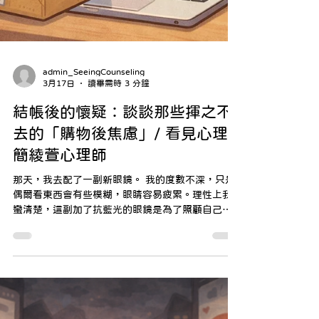
admin_SeeingCounseling
3月17日
讀畢需時 3 分鐘
結帳後的懷疑：談談那些揮之不
去的「購物後焦慮」/ 看見心理
簡綾萱心理師
那天，我去配了一副新眼鏡。 我的度數不深，只是
偶爾看東西會有些模糊，眼睛容易疲累。理性上我
蠻清楚，這副加了抗藍光的眼鏡是為了照顧自己，
三千塊的價格在市場上也合理啊。 但奇怪的是，當