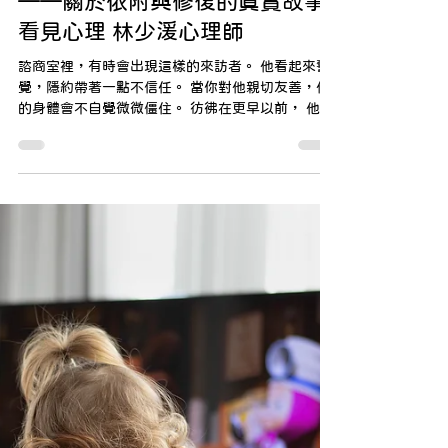
——關於依附與修復的真實故事/
看見心理 林少湲心理師
諮商室裡，有時會出現這樣的來訪者。 他看起來警
覺，隱約帶著一點不信任。 當你對他親切友善，他
的身體會不自覺微微僵住。 彷彿在更早以前， 他伸
出的手與關係，曾經換來傷害。 日本千葉市川動植
物園的可愛的猴子 Punch 也是這樣。 他出生在母親
的身邊， 卻沒有真正出生在母親的抱持與懷裡。
Punch 的母親，似乎不太知道怎麼成為一個「夠好
的母親」。 照顧一個完全依賴的生命，猜想對她而
言太困難。