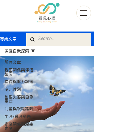
專業文章
深度自我探索
所有文章
親密關係與伴侶
諮商
情緒與壓力調適
多元性別
創傷失落與自尊
重建
兒童與親職諮商
生涯/職涯議題
家庭關係與原生
家庭