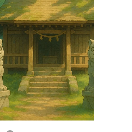
了，好像就會換來失望、冷漠，甚至關係的裂縫。
於是，謊言成了一個「緩衝墊」，讓彼此能在虛假
的平靜下，暫時維持住那份快要崩塌的穩定感。這
也正是為什麼，「拆穿謊言」最讓人感到恐懼的，
往往不是事件本身，而是我們心裡那個無法確定的
疑問：如果對方真的坦承了，這段關係是否還能完
好？