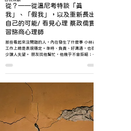
從？——從溫尼考特談「真
我」、「假我」，以及重新長出
自己的可能/ 看見心理 蔡政儒實
習諮商心理師
那些看起來沒問題的人，內在發生了什麼事 小林在
工作上總是表現穩定。準時、負責、好溝通，也很
少讓人失望。 朋友找他幫忙，他幾乎不會拒絕；主
管交代事情，他總能快速調整自己去配合。 只是有
時候，在一天結束之後，回到房間，他會有一種說
不上來的感覺—— 不是難過，也不是壓力。比較像
是：空。 他開始問自己一個問題：「我到底喜歡什
麼？」 但答案，怎麼想都想不太出來。 一、我們以
為在活著，其實在「反應」 很多人來到諮商時，並
不是因為「崩潰」，而是因為一種模糊但持續的感
覺： 好像一直在配合別人 很少真正為自己做選擇 不
太知道自己要什麼 做很多事情，卻沒有活著的感覺
在精神分析學者溫尼考特的語言裡，這樣的狀態可
以被理解為： 這個人正在「反應」(react)，而不是
「存在」(being) 當一個人從小的環境中，經常需要