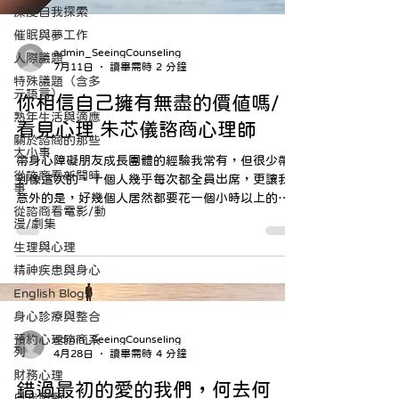
深度自我探索
催眠與夢工作
admin_SeeingCounseling
人際議題
7月11日
讀畢需時 2 分鐘
特殊議題（含多
元語言）
你相信自己擁有無盡的價值嗎/
熟年生活與適應
看見心理 朱芯儀諮商心理師
關於諮商的那些
大小事
帶身心障礙朋友成長團體的經驗我常有，但很少帶
從諮商看新聞時
到像這次的，十個人幾乎每次都全員出席，更讓我
事
意外的是，好幾個人居然都要花一個小時以上的車
從諮商看電影/動
程才能來到這裡，但每次都是那麼熱切期待，大家
漫/劇集
搶著說話，積極投入探索和成長。
生理與心理
精神疾患與身心
English Blogs
身心診療與整合
預約心理諮商系
admin_SeeingCounseling
列
4月28日
讀畢需時 4 分鐘
財務心理
錯過最初的愛的我們，何去何
自我照顧