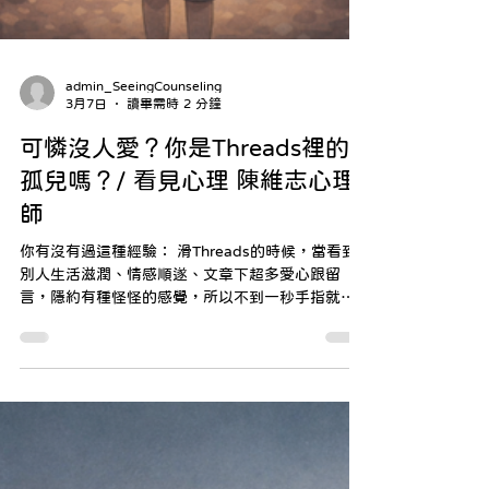
admin_SeeingCounseling
3月7日
讀畢需時 2 分鐘
可憐沒人愛？你是Threads裡的
孤兒嗎？/ 看見心理 陳維志心理
師
你有沒有過這種經驗： 滑Threads的時候，當看到
別人生活滋潤、情感順遂、文章下超多愛心跟留
言，隱約有種怪怪的感覺，所以不到一秒手指就把
頁面滑掉了， 但眼不見為淨的同時心裡卻冒出責怪