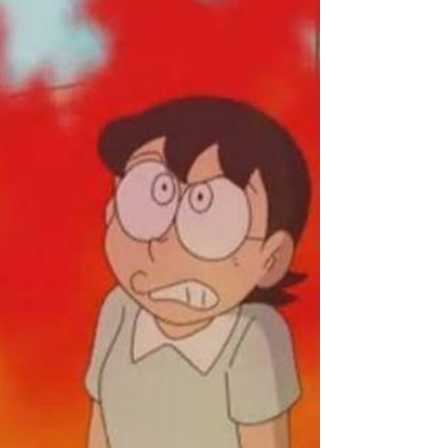
是完全沒事，而是卡在「我到底要不要找心理
師？」的邊緣。 你還在生活裡。還能上班、還能回
訊息、還能把事情完成。旁人看不太出來你有什麼
不對勁的地方，連你自己有時候都會說服自己：
「好像也還行吧。」 但你心裡其實知道，你已經撐
了一段不算短的時間了。 那種累，不一定每天都很
明顯。有時候是回到家，一坐下來，整個人突然垮
掉；有時候是明明沒發生什麼，眼淚卻一直在眼眶
打轉；也有時候，是一種很安靜的空，好像情緒被
調成靜音模式，什麼都聽不太清楚。有些人會把這
樣的狀態形容為「情緒麻木」或「心理疲勞」。 你
可能也偷偷查過一些關鍵字。不是很大聲地求救，
而是想確認自己是不是「怪怪的」： 「一直想哭但
又不算憂鬱症，這樣需要諮商嗎？」「不是真的想
死，但也不太想活，這算正常嗎？」「沒什麼感
覺，是不是我哪裡壞掉了？」 很多人在搜尋的，其
實不是診斷，而是想知道：「像我這樣，需不需要
心理諮商？」