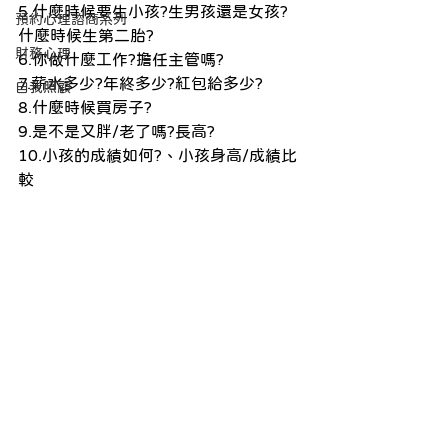
5.什麼時候要生小孩?生男孩還是女孩?
預約心理諮商系列
什麼時候生第二胎?
財務心理
6.你做什麼工作?擔任主管嗎?
7.薪水多少?年終多少?紅包給多少?
自我照顧
8.什麼時候買房子?
9.是不是又胖/老了嗎?長高?
10.小孩的成績如何?、小孩身高/成績比
較