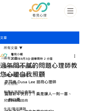
文章
所有文章
看見小編
所有文章
2022年8月3日
讀畢需時 2 分鐘
過年問不膩的問題心理師教
親密關係與伴侶諮商
您心理自我照顧
情緒與壓力調適
李羽榛 Dusa Lee 諮商心理師
多元性別
創傷失落與自尊重建
農曆新年快到了！真是讓人一則一喜、
一則以憂......
兒童與親職諮商
生涯/職涯議題