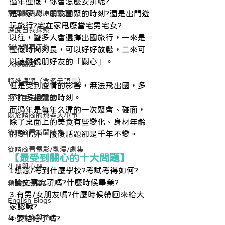
過年連假，你會怎麼安排呢?
家庭關係與原生家庭
是和家人、朋友團聚的時刻?還是出門遊
玩旅行?宅在家甩廢當宅男宅女?
深度自我探索
以往，蠻多人會選擇出國旅行，一來是
催眠與夢工作
連假時間夠長，可以好好放鬆，二來可
以遠離親朋好友的「關心」。
人際議題
特殊議題（含多元語言）
但是受到疫情的影響，無法飛出國，多
了許多相聚的時刻。
熟年生活與適應
而過年是每年久違的一次聚會、碰面，
關於諮商的那些大小事
除了桌面上的美食有些變化、身材年齡
從諮商看新聞時事
的變化外，飯後話題卻是千年不變。
從諮商看電影/動漫/劇集
【最受到關心的十大問題】
生理與心理
1想念/考到什麼學校?考試考得如何?
2論文寫完了嗎?什麼時候畢業?
精神疾患與身心
3.有男/女朋友嗎?什麼時候帶回來給大
English Blogs
家認識?
身心診療與整合
4.要結婚了嗎?