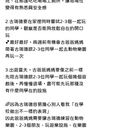
玩、在那邊吃吃喝喝上廁所，讓地域性
變得有熟悉與安全感
2.古瑞德要在家裡同時嘗試2-3個一起玩
的同學，觀察是否能夠放鬆自在的開口
玩
💕最好最好，兩週前有機會古爸爸媽媽
帶著古瑞德跟2-3位同學一起去動物樂園
再玩一次
3.出遊當天，古爸爸媽媽要像之前一樣
先陪古瑞德跟2-3位同學一起玩個幾個遊
戲後，再慢慢退場，盡可能先玩那種沒
有什麼同學在的設施
🌈因為古瑞德容易擔心別人看我「在學
校做出不一樣的表現」
因此爸爸媽媽需要讓古瑞德練習在動物
樂園、2-3個朋友、玩遊樂設施、在樂園