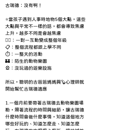
古瑞德：沒有啊！
⭐️當孩子遇到人事時地物5個大點，這些
大點與平常不一樣的話，都會導致焦慮
上升，越多不同是會越焦慮
💁‍♀️：一對一互動變成整個年級
📋：整個流程都跟上學不同
⏱️：一整天的活動
🏰：陌生的動物樂園
🎡：沒玩過的遊樂設施
所以，聰明的古爸爸媽媽與🦫心理師就
開始幫忙古瑞德適應
1.一個月前要帶著古瑞德去動物樂園場
勘，照著流程的時間與細節，讓古瑞德
什麼時間會做什麼事情，知道這個地方
哪些好玩的、知道怎麼走、知道怎麼