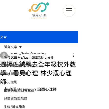
文章
所有文章
admin_SeeingCounseling
所有文章
2025年1月21日
讀畢需時 2 分鐘
選擇性緘默去全年級校外教
親密關係與伴侶諮商
學 / 看見心理 林少湲心理
情緒與壓力調適
師
多元性別
林少湲
 Bonny Lin 諮商
心理師
創傷失落與自尊重建
兒童與親職諮商
生涯/職涯議題