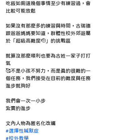
吃飯如廁這幾個事情至少有練習過，會
比較可能放鬆
如果沒有那麼多的練習與時間，古瑞德
跟爸爸媽媽要知道，群體性校外郊遊屬
於「超級高難度🫡」的挑戰區
就算沒那麼順利也要為古姓一家子打打
氣
🥰不是小孩不努力，而是真的很難的一
個任務，我們接受在目前的難度與任務
進步就夠好
我們會一次一小步
紮實的進步
文內人物為匿名化改編
#選擇性緘默症
#校外教學