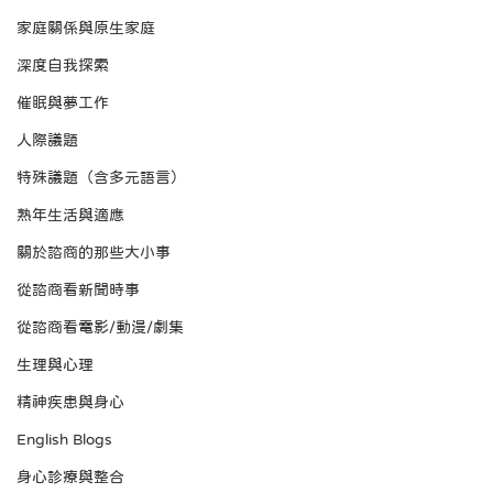
家庭關係與原生家庭
深度自我探索
催眠與夢工作
人際議題
特殊議題（含多元語言）
熟年生活與適應
關於諮商的那些大小事
從諮商看新聞時事
從諮商看電影/動漫/劇集
生理與心理
精神疾患與身心
English Blogs
身心診療與整合