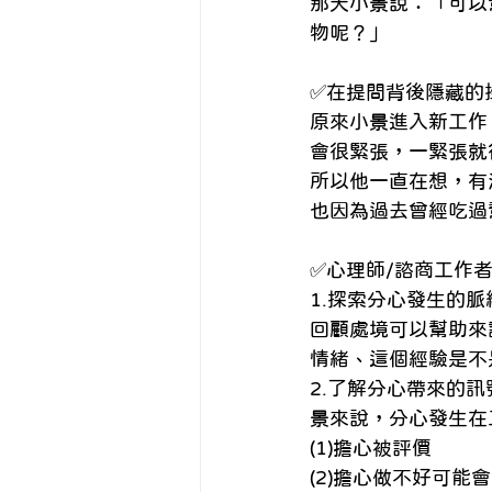
那天小景說：「可以
物呢？」 
✅在提問背後隱藏的
原來小景進入新工作
會很緊張，一緊張就
所以他一直在想，有
也因為過去曾經吃過
✅心理師/諮商工作
1.探索分心發生的
回顧處境可以幫助來
情緒、這個經驗是不
2.了解分心帶來的
景來說，分心發生在
(1)擔心被評價 
(2)擔心做不好可能