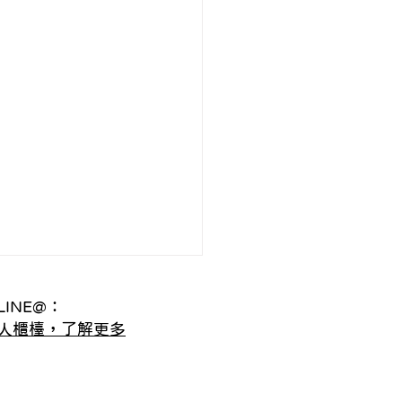
INE@：
人櫃檯，了解更多