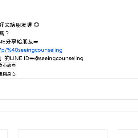
文給朋友喔 😄
嗎？ 
E分享給朋友➡️ 
ti/p/%40seeingcounseling
E ID➡️@seeingcounseling
身心診療
患與身心