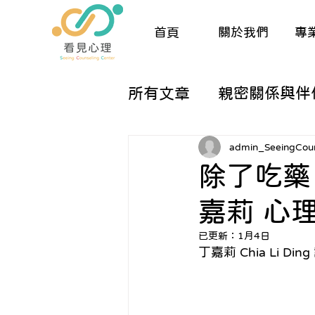
首頁
關於我們
專
所有文章
親密關係與伴
兒童與親職諮商
生
admin_SeeingCoun
除了吃藥
嘉莉 心
催眠與夢工作
人際
已更新：
1月4日
丁嘉莉
 Chia Li Ding
關於諮商的那些大小事