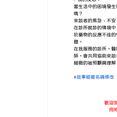
當生活中的困境發生
嗎？ 
來談者的焦急、不安
在診所就診的情境中
於藥物的反應不佳的
題。 
在我服務的診所，醫
師，會共同協助來談
細緻的被照顧與理解
#故事經匿名與修改
歡迎加
同