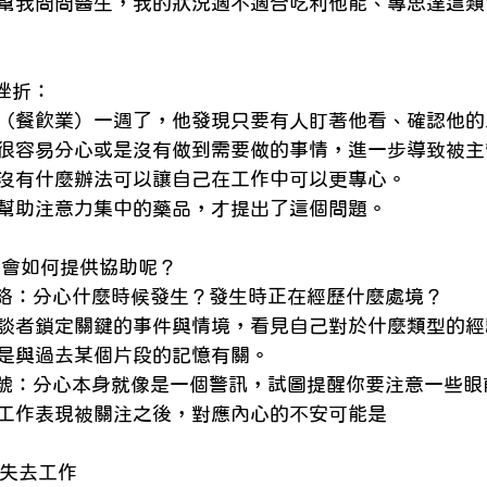
幫我問問醫生，我的狀況適不適合吃利他能、專思達這類協
挫折： 
（餐飲業）一週了，他發現只要有人盯著他看、確認他的
很容易分心或是沒有做到需要做的事情，進一步導致被主
沒有什麼辦法可以讓自己在工作中可以更專心。 
幫助注意力集中的藥品，才提出了這個問題。 
者會如何提供協助呢？ 
脈絡：分心什麼時候發生？發生時正在經歷什麼處境？ 
談者鎖定關鍵的事件與情境，看見自己對於什麼類型的經
是與過去某個片段的記憶有關。 
訊號：分心本身就像是一個警訊，試圖提醒你要注意一些眼
工作表現被關注之後，對應內心的不安可能是 
會失去工作 