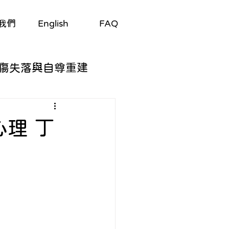
我們
English
FAQ
傷失落與自尊重建
自我探索
理 丁
與適應
/劇集
生理與心理