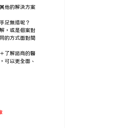
其他的解決方案
手足無措呢？ 
解，或是個案對
同的方式面對問
＋了解諮商的醫
，可以更全面、
章