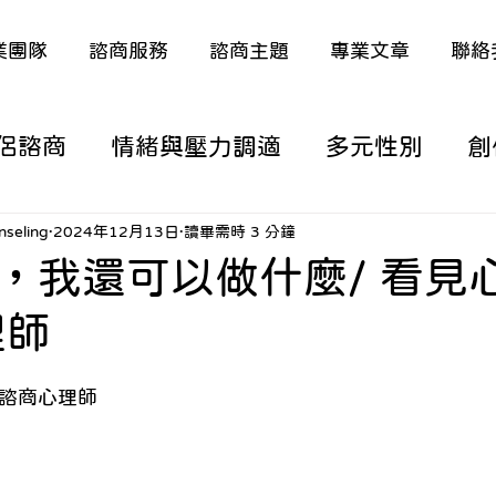
業團隊
諮商服務
諮商主題
專業文章
聯絡
侶諮商
情緒與壓力調適
多元性別
創
涯/職涯議題
家庭關係與原生家庭
深度
seling
2024年12月13日
讀畢需時 3 分鐘
，我還可以做什麼/ 看見心
理師
議題
特殊議題（含多元語言）
熟年生活
 諮商心理師
從諮商看新聞時事
從諮商看電影/動漫