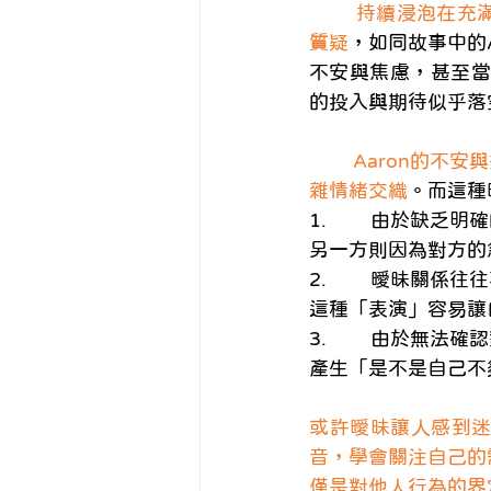
持續浸泡在充
質疑
，如同故事中的
不安與焦慮，甚至當
的投入與期待似乎落
Aaron的不
雜情緒交織
。而這種
1.        
另一方則因為對方的
2.        
這種「表演」容易讓
3.        
產生「是不是自己不
或許曖昧讓人感到
音，學會關注自己的
僅是對他人行為的界