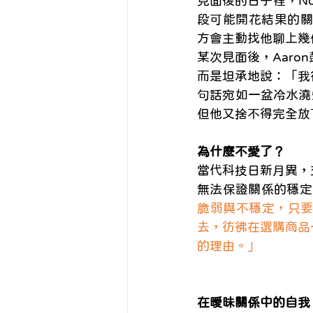
見面後的日子裡，No
段可能開花結果的關
方會主動找他聊上幾
某次見面後，Aaro
而是坦承地說：「我
句話宛如一盆冷水澆熄
但他又捨不得完全放
為什麼不愛了？
當代科技日新月異，
無法保證關係的穩定性
脆弱與不穩定，只
去，彷彿在選購商品
的理由。」
在曖昧關係中的自我