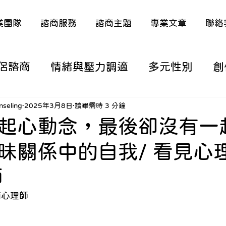
業團隊
諮商服務
諮商主題
專業文章
聯絡
侶諮商
情緒與壓力調適
多元性別
創
涯/職涯議題
家庭關係與原生家庭
深度
seling
2025年3月8日
讀畢需時 3 分鐘
起心動念，最後卻沒有一
昧關係中的自我/ 看見心理
議題
特殊議題（含多元語言）
熟年生活
師
從諮商看新聞時事
從諮商看電影/動漫
商
心理師