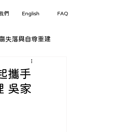
我們
English
FAQ
傷失落與自尊重建
自我探索
起攜手
 吳家
與適應
/劇集
生理與心理