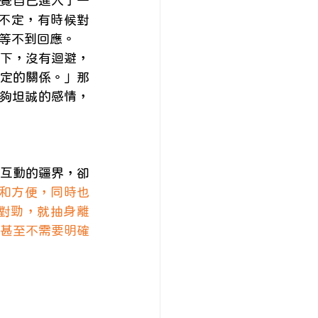
n感覺自己進入了一
忽不定，有時候對
等不到回應。
一下，沒有迴避，
定的關係。」那
能夠坦誠的感情，
互動的疆界，卻
和方便，同時也
對勁，就抽身離
甚至不需要明確