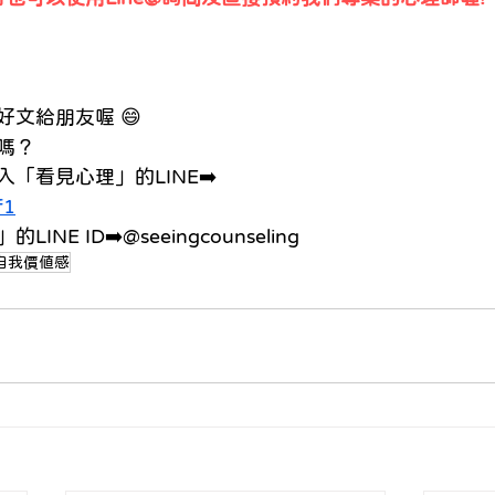
文給朋友喔 😄
嗎？ 
「看見心理」的LINE➡️ 
f1
E ID➡️@seeingcounseling
自我價值感