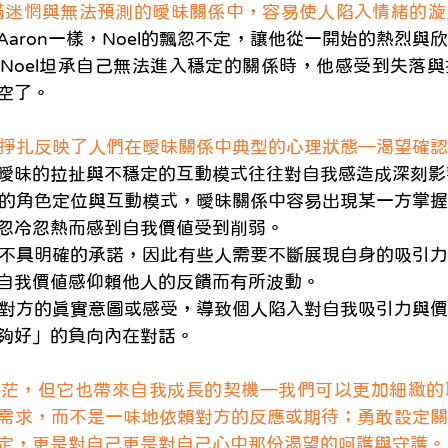
滿迷惘與無法預測的曖昧關係中，容易使人陷入情緒的漩
Aaron一樣，Noel的飄忽不定，讓他從一開始的熱烈與
Noel坦承自己無法進入穩定的關係時，他感受到失落
空了。
安與掙扎反映了人們在曖昧關係中典型的心理狀態—渴望確
曖昧的拉扯與不穩定的互動模式往往對自我感造成深刻影
由於缺乏明確的角色定位與互動模式，曖昧關係中容易出現某一方
忽冷忽熱而感到自我價值受到削弱。
曖昧關係往往不具明確的承諾，因此有些人需要不斷展現自身的吸
自我價值感仰賴他人的反饋而有所波動。
由於無法確認對方的真實意圖或感受，導致個人陷入對自我吸引力
夠好」的負向內在對話。
迷茫，但它也帶來自我成長的契機—我們可以更加細緻的
需求，而不是一味地依賴對方的反應或期待；勇敢設定關
定，更是對自己更是對自己心中那份渴望的呵護與守護。