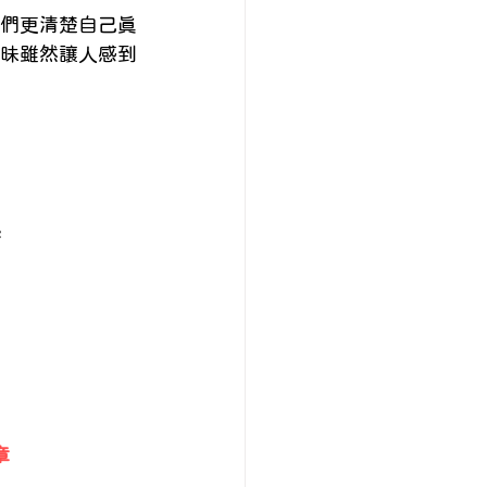
們更清楚自己真
昧雖然讓人感到
係
章