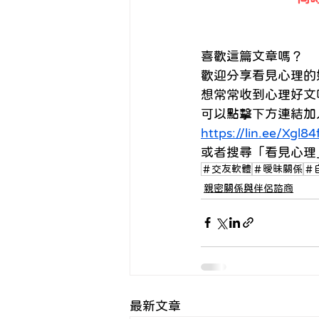
喜歡這篇文章嗎？ 
歡迎分享看見心理的好
想常常收到心理好文
可以點擊下方連結加入
https://lin.ee/Xgl84
或者搜尋「看見心理」的LIN
＃交友軟體
＃曖昧關係
＃
親密關係與伴侶諮商
最新文章