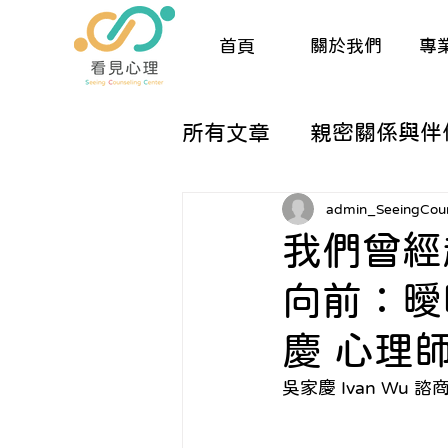
首頁
關於我們
專
所有文章
親密關係與伴
兒童與親職諮商
生
admin_SeeingCoun
我們曾經
向前：曖
催眠與夢工作
人際
慶 心理
關於諮商的那些大小事
吳家慶 
Ivan Wu 諮