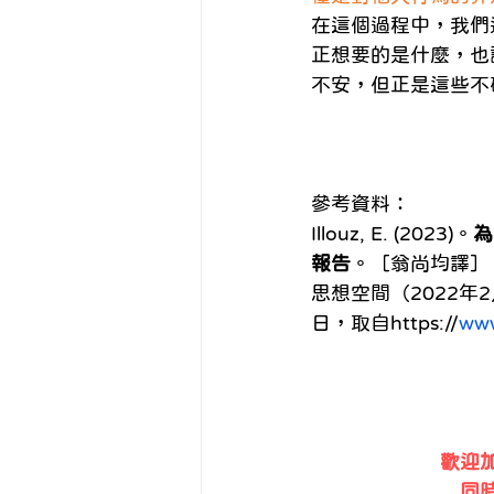
在這個過程中，我們
正想要的是什麼，也
不安，但正是這些不
參考資料：
Illouz, E. (2023)。
為
報告
。［翁尚均譯］
思想空間（2022年
日，取自https://
www
歡迎加
同