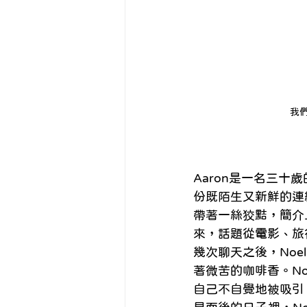
我
Aaron是一名三
份既陌生又新鮮的連結
帶著一絲狡黠，簡介
來，話題從電影、旅
幾次聊天之後，Noe
著微苦的咖啡香。No
自己不自覺地被吸引