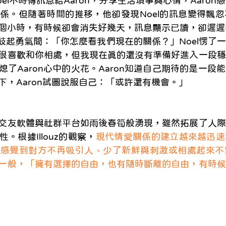
el不時傳訊息給Aaron，分享生活瑣事與心情，Aaro
係。但隨著時間的推移，他卻發現Noel的訊息變得飄
個小時，有時候卻會消失好幾天，訊息顯示已讀，卻遲遲
n鼓起勇氣問：「你怎麼看我們現在的關係？」Noel愣了
很喜歡和你相處，但我現在真的還沒有準備好進入一段穩
了Aaron心中的火花。Aaron知道自己期待的是一段
下，Aaron試圖說服自己：「或許還有機會。」
交友軟體與社群平台如雨後春筍般湧現，雖然拓展了人際
。根據Illouz的觀察，
現代情愛關係的建立越來越迅速
要感覺到對方不再吸引人、少了新鮮與刺激或相處起來不
一般，「擁有選擇的自由，也有隨時斷離的自由，有時候