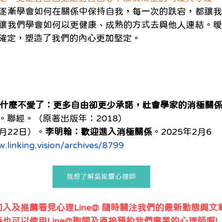
逐漸學會如何在關係中保持自我，每一次的跌宕，都讓我
讓我們學會如何以更健康、成熟的方式去與他人連結。曖
確定，塑造了我們的內心更加堅定。
什麼不愛了：更多自由卻更少承諾，社會學家的消極關
。聯經。（原著出版年：2018）
2月22日）。
李明翰：歡迎進入消極關係
。2025年2月6
.linking.vision/archives/8799
我想了解吳家慶心理師
入及推薦看見心理Line@ 隨時關注我們的最新動態與文
時也可以使用Line@詢問及直接預約我們專業的心理師喔!