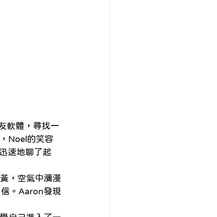
交友軟體，尋找一
Noel的笑容
迅速地聊了起
昏黃，空氣中瀰漫
。Aaron發現