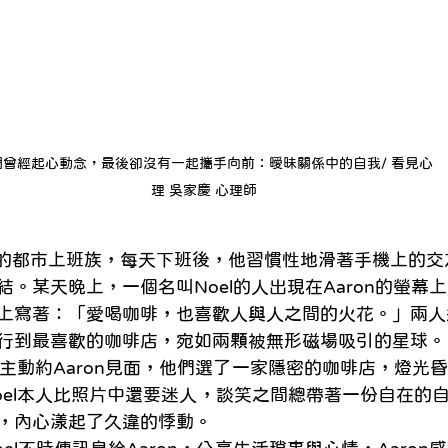
們曾經起心動念，最後卻沒有一起攜手向前：曖昧關係中的自我/ 看見心
理 吳家慶 心理師
十歲的都市上班族，每天下班後，他習慣性地滑著手機上的
。某天晚上，一個名叫Noel的人出現在Aaron的螢幕上，
上寫著：「愛喝咖啡，也喜歡人與人之間的火花。」兩人
行到最喜歡的咖啡店，宛如兩顆被無形磁場吸引的星球。
l主動約Aaron見面，他們選了一家隱密的咖啡店，燈光
el本人比照片中還要迷人，談笑之間總帶著一份自在的自信
，內心漾起了久違的悸動。