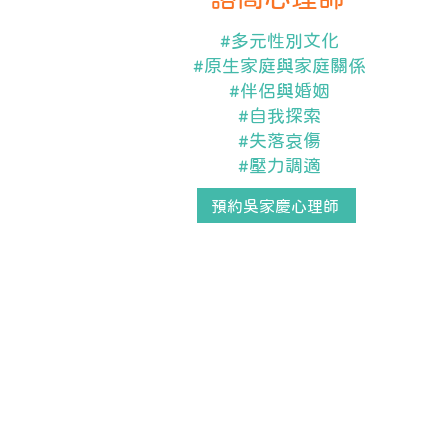
#多元性別文化
#原生家庭與家庭關係
#伴侶與婚姻
#自我探索
#失落哀傷
​#壓力調適
預約吳家慶心理師