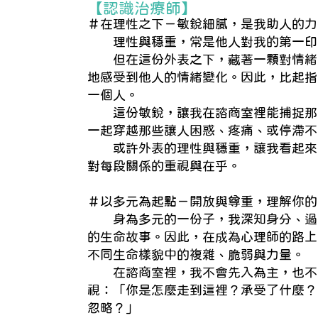
【認識治療師】
＃在理性之下－敏銳細膩，是我助人的力
理性與穩重，常是他人對我的第一印
但在這份外表之下，藏著一顆對情緒
地感受到他人的情緒變化。因此，比起指
一個人。
這份敏銳，讓我在諮商室裡能捕捉那
一起穿越那些讓人困惑、疼痛、或停滯不
或許外表的理性與穩重，讓我看起來
對每段關係的重視與在乎。
＃以多元為起點－開放與尊重，理解你的
身為多元的一份子，我深知身分、過
的生命故事。因此，在成為心理師的路上
不同生命樣貌中的複雜、脆弱與力量。
在諮商室裡，我不會先入為主，也不
視：「你是怎麼走到這裡？承受了什麼？
忽略？」