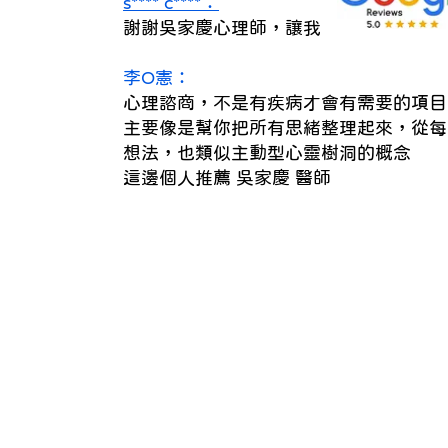
s**** c****：
謝謝吳家慶心理師，讓我不便向別人言說的
李O憲：
心理諮商，不是有疾病才會有需要的項目
主要像是幫你把所有思緒整理起來，從每
想法，也類似主動型心靈樹洞的概念
這邊個人推薦 吳家慶 醫師