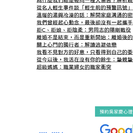
為什麼我們總是被同一種人傷害？解析親
從名人輕生事件談「輕生前的預警訊號」
溫暖的湯與冷漠的話：解開家庭溝通的密
我們曾經起心動念，最後卻沒有一起攜手
拒C、拒娘、拒陰柔：男同志的陽剛戰役
離婚不是結束，而是重新開始：離婚後的
關上心門的獨行者：解讀逃避依戀
我看不見對方的好意，只看得到自己的委
從今以後，我活在沒有你的餘生：摯親摯
超級媽媽：職業婦女的職家衝突
預約吳家慶心理