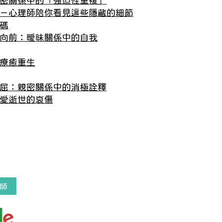
密關係中的「強迫性重複」
－心理師陪你看見這些隱藏的細節
碼
向前：曖昧關係中的自我
療癒重生
屈：親密關係中的消極詮釋
愛逝世的哀傷
師