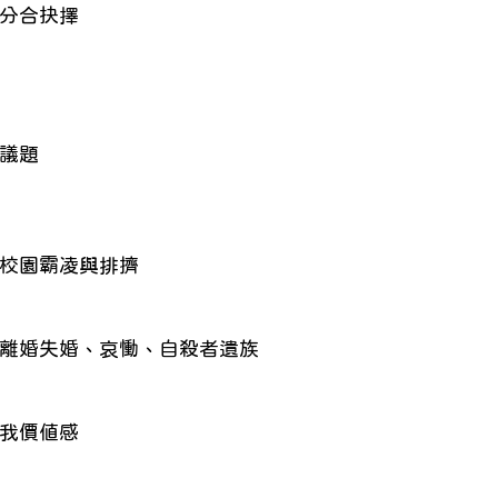
分合抉擇
議題
校園霸凌與排擠
離婚失婚、哀慟、自殺者遺族
我價值感