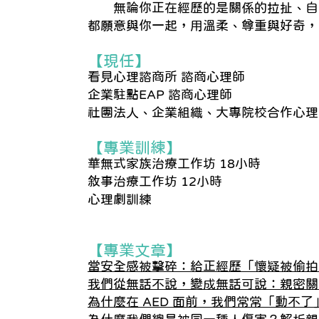
無論你正在經歷的是關係的拉扯、自
都願意與你一起，用溫柔、尊重與好奇，
【現任】
看見心理諮商所 諮商心理師
企業駐點EAP 諮商心理師
社團法人、企業組織、大專院校合作心理
【專業訓練】
華無式家族治療工作坊 18小時
敘事治療工作坊 12小時
心理劇訓練
【專業文章】
當安全感被擊碎：給正經歷「懷疑被偷拍
我們從無話不說，變成無話可說：親密關
為什麼在 AED 面前，我們常常「動不