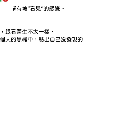
孤單有被‘’看見‘’的感覺。
，跟看醫生不太一樣．
個人的思緒中，點出自己沒發現的