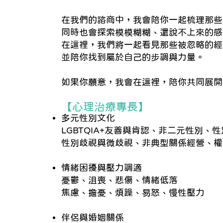
在我們的諮商中，我會陪你一起梳理那些
同時也會探索模模糊糊、還說不上來的感
在這裡，我們將一起看見那些被忽略的經
並陪你找到屬於自己的步調與力量。
如果你願意，我會在這裡，陪你共同展開
【心理治療專長】
多元性別文化
LGBTQIA+友善與肯認、非二元性別
性別歧視與微歧視、非典型關係經營、權
情緒困擾與壓力調適
憂鬱、沮喪、悲傷、情緒低落
焦慮、擔憂、煩躁、易怒、慢性壓力
伴侶與婚姻關係