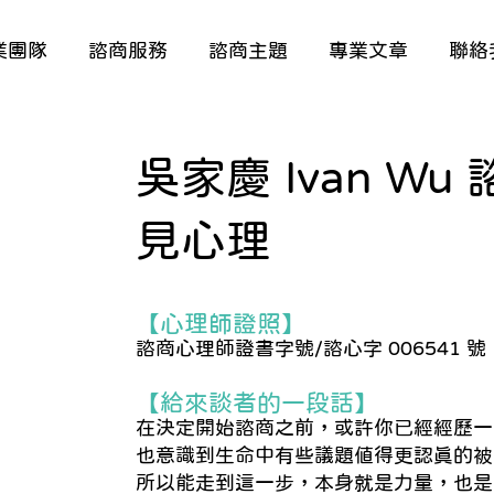
業團隊
諮商服務
諮商主題
專業文章
聯絡
吳家慶 Ivan W
見心理
【心理師證照】
諮商心理師證書字號/諮心字 006541 號
【給來談者的一段話】​
在決定開始諮商之前，或許你已經經歷一
也意識到生命中有些議題值得更認真的被
所以能走到這一步，本身就是力量，也是