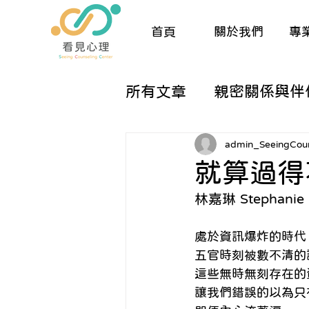
首頁
關於我們
專
所有文章
親密關係與伴
兒童與親職諮商
生
admin_SeeingCoun
就算過得
林嘉琳 Stephan
催眠與夢工作
人際
處於資訊爆炸的時代
關於諮商的那些大小事
五官時刻被數不清的
這些無時無刻存在的
讓我們錯誤的以為只