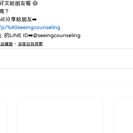
文給朋友喔 😄
嗎？
NE分享給朋友➡️
ti/p/%40seeingcounseling
E ID➡️@seeingcounseling
職涯議題
深度自我探索