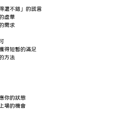
lish Blogs
身心診療與整合
預約心理
得還不錯」的謊言
的虛華
的需求
可
獲得短暫的滿足
的方法
應你的狀態
上場的機會