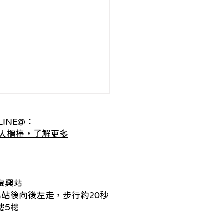
INE@：
人櫃檯，了解更多
復興站
的緊張時刻/ 看見心理 朱
出站後向後左走，步行約20秒
諮商心理師
樓5樓