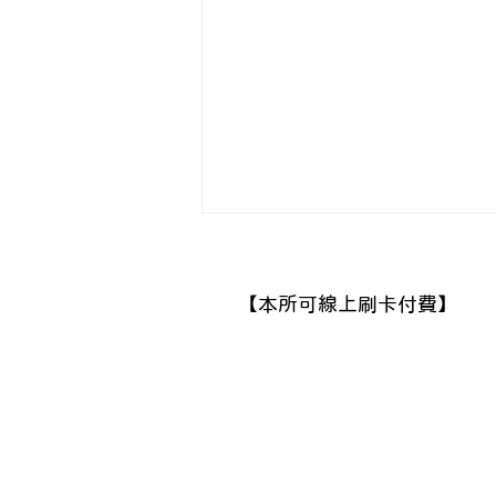
​【本所可線上刷卡付費】
嚇到昏過去是真的？心理師談
極度刺激下，身體與心理如何
保護自己/ 看見心理 丁嘉莉諮
商心理師