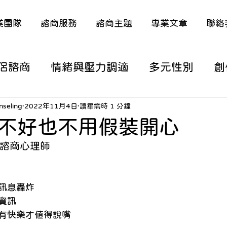
業團隊
諮商服務
諮商主題
專業文章
聯絡
侶諮商
情緒與壓力調適
多元性別
創
涯/職涯議題
家庭關係與原生家庭
深度
seling
2022年11月4日
讀畢需時 1 分鐘
不好也不用假裝開心
ie 諮商心理師
議題
特殊議題（含多元語言）
熟年生活
訊息轟炸
從諮商看新聞時事
從諮商看電影/動漫
資訊
有快樂才值得說嘴