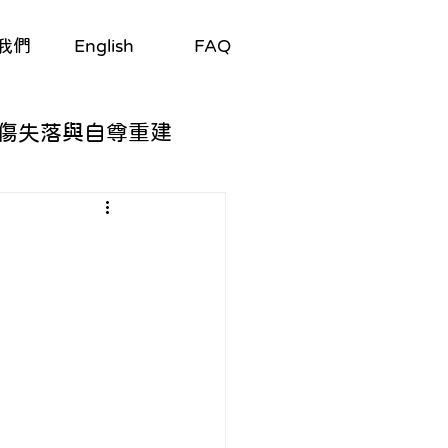
我們
English
FAQ
傷失落與自尊重建
自我探索
與適應
/劇集
生理與心理