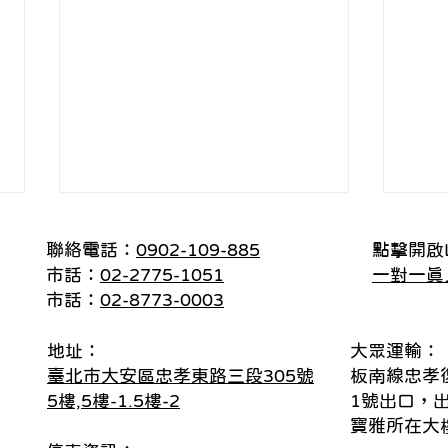
聯絡電話：
0902-109-885
點擊開啟L
市話：
02-2775-1051
一對一真
市話：
02-8773-0003
地址：
大眾運輸：
臺北市大安區忠孝東路三段305號
板南線忠孝
什麼都還好，但什麼都沒感
線上
5樓,5樓-1.5樓-2
1號出口，
覺/ 看見心理 賴聿軒諮商心理
芯儀
師
寶雅所在大