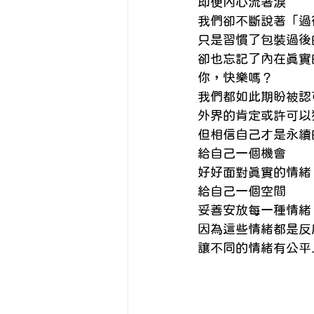
精神疾患與身心
Eng
即便內心流著淚
我們卻不斷說著「過
只是習慣了包裝過後
自我照顧
卻也忘記了內在真實
你，快樂嗎？
我們都如此期盼被認
外界的肯定或許可以
但相信自己才是永續
給自己一個機會
好好面對真實的情緒
給自己一個空間
妥善安放每一種情緒
因為這些情緒都是反
讓不同的情緒有公平