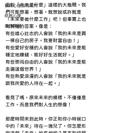
面對「未來是什麼」這樣的大哉問，我
預約心理諮商系列
們可能想著、想著，就想說或許就是
財務心理
「未來要做什麼工作」吧！但事實上也
自我照顧
有其他的答案，像是：
有些雄心壯志的人會說「我的未來是買
一棟自己的房子，我要財富自由！」
有些愛好安穩的人會說「我的未來是能
穩定地賺錢、能好好生活就好。」
有些崇尚自由的人會說「我的未來是能
走遍這個世界！」
有些熱愛浪漫的人會說「我的未來就是
跟我所愛的人待在一起。」
看見了嗎，原來未來的模樣，不僅僅是
工作，而是我們對人生的想像！
那麼時間來到此時，你正和你小時候口
中的「未來」待在一塊兒了，你怎麼形