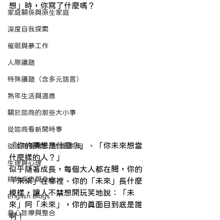
想」時，你寫了什麼嗎？
家庭關係與原生家庭
深度自我探索
催眠與夢工作
人際議題
特殊議題（含多元語言）
熟年生活與適應
關於諮商的那些大小事
從諮商看新聞時事
「你的夢想是什麼？」、「你未來想當
從諮商看電影/動漫/劇集
什麼樣的人？」
生理與心理
似乎隨著成長，每個大人都在問，你的
精神疾患與身心
「未來」在哪裡、你的「未來」長什麼
模樣，讓人不禁想開玩笑地說：「未
English Blogs
來」阿「未來」，你的真面目到底是誰
身心診療與整合
啊！