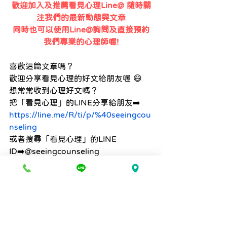
歡迎加入及推薦看見心理Line@ 隨時關
注我們的最新動態與文章
同時也可以使用Line@詢問及直接預約
我們專業的心理師喔!
喜歡這篇文章嗎？
歡迎分享看見心理的好文給朋友喔 😄
想常常收到心理好文嗎？
把「看見心理」的LINE分享給朋友➡️
https://line.me/R/ti/p/%40seeingcou
nseling
或者搜尋「看見心理」的LINE 
ID➡️@seeingcounseling
生涯探索
自我實現
夢想
生涯/職涯議題
深度自我探索
情緒與壓力調適