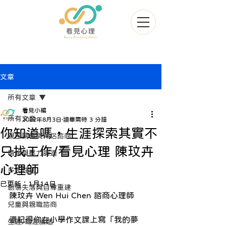
文章
所有文章
看見小編
所有文章
2022年8月3日
讀畢需時 3 分鐘
你知道嗎，生涯探索其實不
親密關係與伴侶諮商
只找工作/看見心理 陳玟卉
情緒與壓力調適
心理師
多元性別
已更新：
1月14日
創傷失落與自尊重建
陳玟卉 Wen Hui Chen 諮商心理師
兒童與親職諮商
還記得你在小學作文課上寫「我的夢
生涯/職涯議題