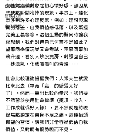
女性對心儀對象起初心懷好感，卻因某
預約心理諮商系列
些缺點瞬間冷掉的現象。事實上，蛙化
財務心理
牽涉到許多心理反應，例如：理想與現
自我照顧
實的落差、自我價值感低落，以及緊握
完美主義等等。這個生動的辭同時讓我
聯想到，我們對待自己何嘗不是如此？
望著同學懂玩樂又會考試、羨慕同事加
薪升遷、看別人炒股買房，對照回自己
一秒洩氣，化成呱呱叫的青蛙……
社會比較理論提醒我們：人類天生就愛
比來比去（畢竟「贏」的感覺太好
了）。然而一拿出比較的量尺，我們要
不然習於使用社會標準（獎項、收入、
工作成就或好人緣），要不然就是將視
線焦點鎖定在自身不足之處。這種抬頭
仰望的習慣，讓我們非常容易低估自我
價值，又對既有優勢視而不見。