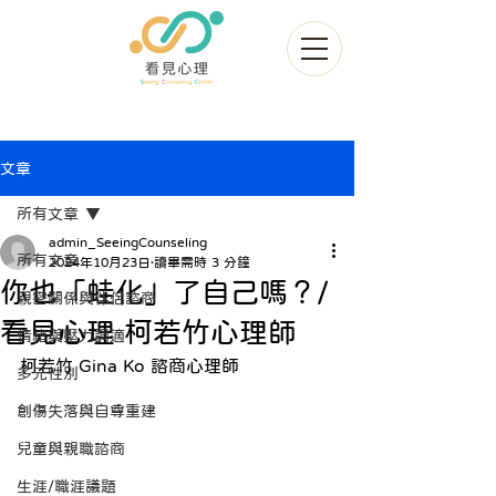
文章
所有文章
admin_SeeingCounseling
所有文章
2024年10月23日
讀畢需時 3 分鐘
你也「蛙化」了自己嗎？/
親密關係與伴侶諮商
看見心理 柯若竹心理師
情緒與壓力調適
柯若竹 Gina Ko 諮商心理師
多元性別
創傷失落與自尊重建
兒童與親職諮商
生涯/職涯議題