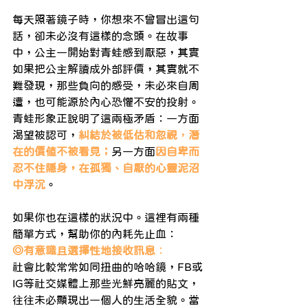
每天照著鏡子時，你想來不曾冒出這句
話，卻未必沒有這樣的念頭。在故事
中，公主一開始對青蛙感到厭惡，其實
如果把公主解讀成外部評價，其實就不
難發現，那些負向的感受，未必來自周
遭，也可能源於內心恐懼不安的投射。
青蛙形象正說明了這兩極矛盾：一方面
渴望被認可，
糾結於被低估和忽視
，
潛
在的價值不被看見；
另一方面
因自卑而
忍不住隱身，在孤獨、自厭的心靈泥沼
中浮沉
。
如果你也在這樣的狀況中。這裡有兩種
簡單方式，幫助你的內耗先止血：
◎有意識且選擇性地接收訊息
：
社會比較常常如同扭曲的哈哈鏡，FB或
IG等社交媒體上那些光鮮亮麗的貼文，
往往未必顯現出一個人的生活全貌。當