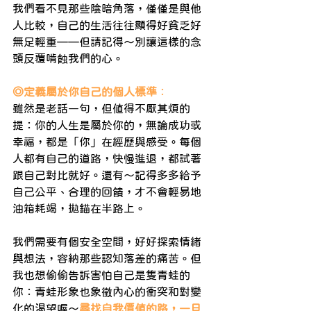
我們看不見那些陰暗角落，僅僅是與他
人比較，自己的生活往往顯得好貧乏好
無足輕重——但請記得～別讓這樣的念
頭反覆啃蝕我們的心。
◎定義屬於你自己的個人標準
：
雖然是老話一句，但值得不厭其煩的
提：你的人生是屬於你的，無論成功或
幸福，都是「你」在經歷與感受。每個
人都有自己的道路，快慢進退，都試著
跟自己對比就好。還有～記得多多給予
自己公平、合理的回饋，才不會輕易地
油箱耗竭，拋錨在半路上。
我們需要有個安全空間，好好探索情緒
與想法，容納那些認知落差的痛苦。但
我也想偷偷告訴害怕自己是隻青蛙的
你：青蛙形象也象徵內心的衝突和對變
化的渴望喔～
尋找自我價值的路，一旦