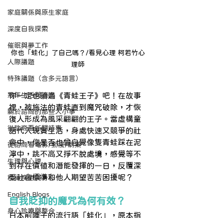
家庭關係與原生家庭
深度自我探索
催眠與夢工作
你也「蛙化」了自己嗎？/看見心理 柯若竹心
人際議題
理師
特殊議題（含多元語言）
熟年生活與適應
你一定也讀過《青蛙王子》吧！在故事
裡，被施法的青蛙直到魔咒破除，才恢
關於諮商的那些大小事
復人形成為風采翩翩的王子。當虛構童
從諮商看新聞時事
話代入現實生活，身處快速又競爭的社
會中，你是否也曾自覺像隻青蛙踩在泥
從諮商看電影/動漫/劇集
濘中，跳不高又掙不脫處境，感覺等不
生理與心理
到存在價值和潛能發揮的一日，反覆深
受社會標準和他人期望苦苦困擾呢？
精神疾患與身心
English Blogs
自我貶抑的魔咒為何有效？
身心診療與整合
日本前陣子的流行語「蛙化」，原本指