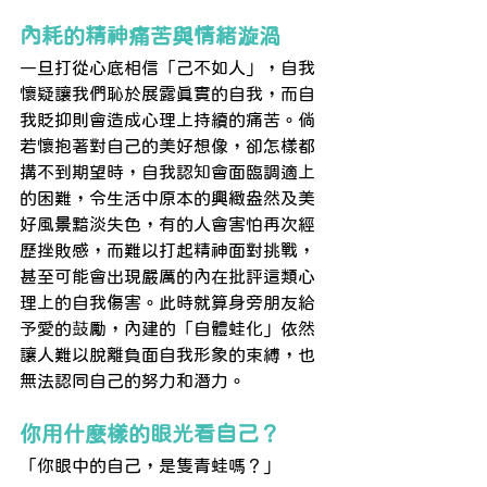
內耗的精神痛苦與情緒漩渦
一旦打從心底相信「己不如人」，自我
懷疑讓我們恥於展露真實的自我，而自
我貶抑則會造成心理上持續的痛苦。倘
若懷抱著對自己的美好想像，卻怎樣都
搆不到期望時，自我認知會面臨調適上
的困難，令生活中原本的興緻盎然及美
好風景黯淡失色，有的人會害怕再次經
歷挫敗感，而難以打起精神面對挑戰，
甚至可能會出現嚴厲的內在批評這類心
理上的自我傷害。此時就算身旁朋友給
予愛的鼓勵，內建的「自體蛙化」依然
讓人難以脫離負面自我形象的束縛，也
無法認同自己的努力和潛力。
你用什麼樣的眼光看自己？
「你眼中的自己，是隻青蛙嗎？」