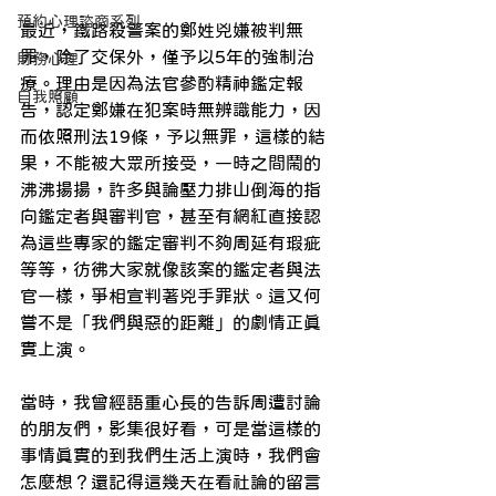
預約心理諮商系列
最近，鐵路殺警案的鄭姓兇嫌被判無
罪，除了交保外，僅予以5年的強制治
財務心理
療。理由是因為法官參酌精神鑑定報
自我照顧
告，認定鄭嫌在犯案時無辨識能力，因
而依照刑法19條，予以無罪，這樣的結
果，不能被大眾所接受，一時之間鬧的
沸沸揚揚，許多與論壓力排山倒海的指
向鑑定者與審判官，甚至有網紅直接認
為這些專家的鑑定審判不夠周延有瑕疵
等等，彷彿大家就像該案的鑑定者與法
官一樣，爭相宣判著兇手罪狀。這又何
嘗不是「我們與惡的距離」的劇情正真
實上演。
當時，我曾經語重心長的告訴周遭討論
的朋友們，影集很好看，可是當這樣的
事情真實的到我們生活上演時，我們會
怎麼想？還記得這幾天在看社論的留言