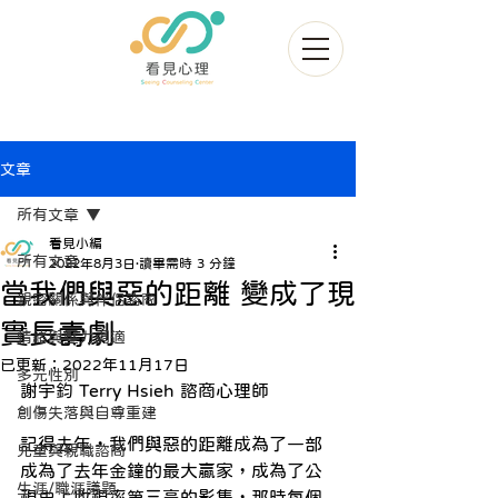
文章
所有文章
看見小編
所有文章
2022年8月3日
讀畢需時 3 分鐘
當我們與惡的距離 變成了現
親密關係與伴侶諮商
實長壽劇
情緒與壓力調適
已更新：
2022年11月17日
多元性別
謝宇鈞 Terry Hsieh 諮商心理師
創傷失落與自尊重建
記得去年，我們與惡的距離成為了一部
兒童與親職諮商
成為了去年金鐘的最大贏家，成為了公
生涯/職涯議題
視史上收視率第三高的影集，那時每個