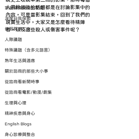
人茶餘飯後的話題都是在討論影集中的
家庭關係與原生家庭
內容，可是當影集結束，回到了我們的
深度自我探索
現實生活中，大家又是怎麼看待精障
催眠與夢工作
者，以及這些殺人或傷害事件呢？
人際議題
特殊議題（含多元語言）
熟年生活與適應
關於諮商的那些大小事
從諮商看新聞時事
從諮商看電影/動漫/劇集
生理與心理
精神疾患與身心
English Blogs
身心診療與整合