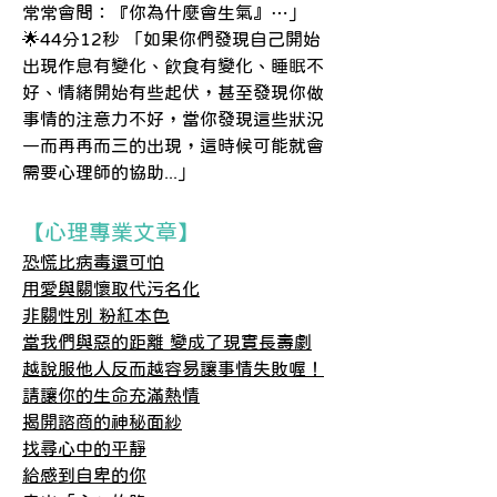
常常會問：『你為什麼會生氣』…」
🌟44分12秒 「如果你們發現自己開始
出現作息有變化、飲食有變化、睡眠不
好、情緒開始有些起伏，甚至發現你做
事情的注意力不好，當你發現這些狀況
一而再再而三的出現，這時候可能就會
需要心理師的協助...」
【心理專業文章】
恐慌比病毒還可怕
用愛與關懷取代污名化
非關性別 粉紅本色
當我們與惡的距離 變成了現實長壽劇
越說服他人反而越容易讓事情失敗喔！
請讓你的生命充滿熱情
揭開諮商的神秘面紗​
找尋心中的平靜​
給感到自卑的你