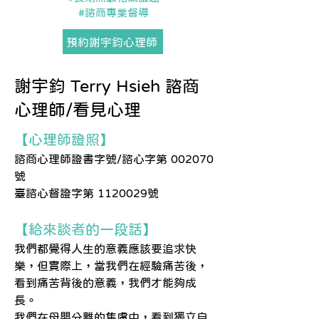
#諮商專業督導
預約謝宇鈞心理師
謝宇鈞 Terry Hsieh 諮商
心理師/看見心理
【心理師證照】
諮商心理師證書字號/諮心字第 002070
號
臺諮心督證字第
1120029
號
【給來談者的一段話】
我們都覺得人生的意義應該要追求快
樂，但實際上，當我們在經驗痛苦後，
看到痛苦背後的意義，我們才能夠成
長。
我們在母嬰分離的焦慮中，看到獨立自