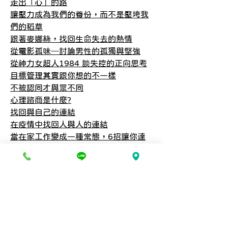
走出「心」的路​
讓壓力成為我們的養份，而不是壓垮我
們的稻草
跟著麥娜絲，找回生命失去的熱情​
從電影孤味─討論男性的孤獨與堅強​
從神力女超人1984 談失控的正向思考
目標管理其實跟你想的不一樣
不被認同才與眾不同
心理諮商是什麼?
找回與自己的連結
在疫情中找回人與人的連結
當在家工作變成一種常態，6招讓你達
到工作與親子的平衡
談場在疫情中的戀愛
你的心情 也跟著疫情微解封了嗎？
在無數挫折中成長的強大意志─談心智
化訓練(PST)
運動員的心理訓練—運動心理諮商
讓孤獨成為養分