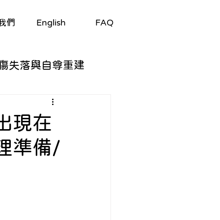
我們
English
FAQ
傷失落與自尊重建
自我探索
出現在
理準備/
與適應
/劇集
生理與心理