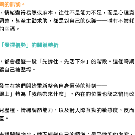
竭的訊號。
、情緒變得易怒或麻木，往往不是能力不足，而是心理資
調整，甚至主動求助，都是對自己的保護——唯有不被耗
的幸福。
「發揮優勢」的關鍵轉折
，都會經歷一段「先撐住、先活下來」的階段。這個時期
讓自己被壓垮。
發生在她們開始重新整合自身價值的時刻——
跟上」轉為「我能帶來什麼」，內在的位置也隨之悄悄改
兒歷程、情緒調節能力，以及對人際互動的敏感度，反而
產。
來離開購物台，轉而經營自己的頻道；最受歡迎的內容，