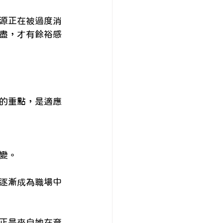
源正在被過度消
盡，才有餘裕感
的重點，是適應
變。
逐漸成為職場中
正是來自她在育