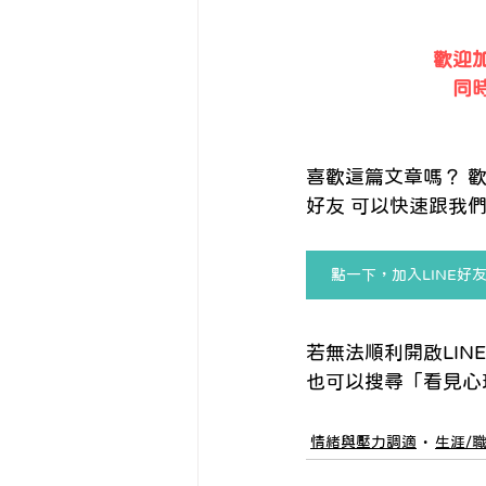
歡迎加
同
喜歡這篇文章嗎？ 歡
好友 可以快速跟我們
點一下，加入LINE好
若無法順利開啟LINE
也可以搜尋「看見心理」的L
情緒與壓力調適
生涯/