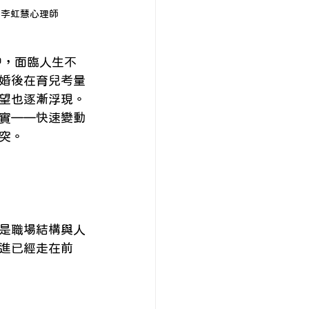
 李虹慧心理師
中，面臨人生不
婚後在育兒考量
望也逐漸浮現。
實——快速變動
突。
是職場結構與人
進已經走在前