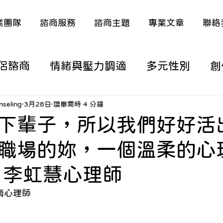
業團隊
諮商服務
諮商主題
專業文章
聯絡
侶諮商
情緒與壓力調適
多元性別
創
涯/職涯議題
家庭關係與原生家庭
深度
seling
3月28日
讀畢需時 4 分鐘
下輩子，所以我們好好活
職場的妳，一個溫柔的心
議題
特殊議題（含多元語言）
熟年生活
 李虹慧心理師
從諮商看新聞時事
從諮商看電影/動漫
諮商心理師