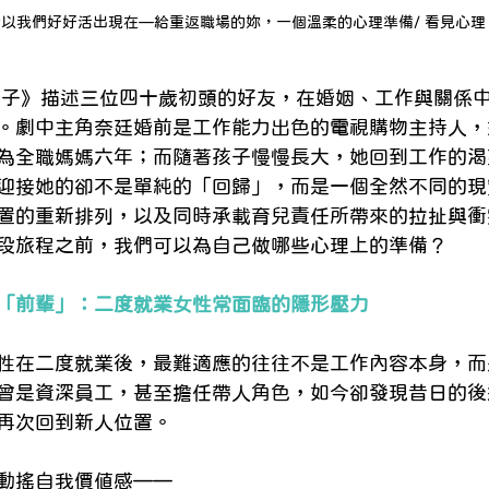
以我們好好活出現在—給重返職場的妳，一個溫柔的心理準備/ 看見心理
輩子》描述三位四十歲初頭的好友，在婚姻、工作與關係
。劇中主角奈廷婚前是工作能力出色的電視購物主持人，
為全職媽媽六年；而隨著孩子慢慢長大，她回到工作的渴
迎接她的卻不是單純的「回歸」，而是一個全然不同的現
置的重新排列，以及同時承載育兒責任所帶來的拉扯與衝
段旅程之前，我們可以為自己做哪些心理上的準備？
「前輩」：二度就業女性常面臨的隱形壓力
性在二度就業後，最難適應的往往不是工作內容本身，而
曾是資深員工，甚至擔任帶人角色，如今卻發現昔日的後
再次回到新人位置。
動搖自我價值感——