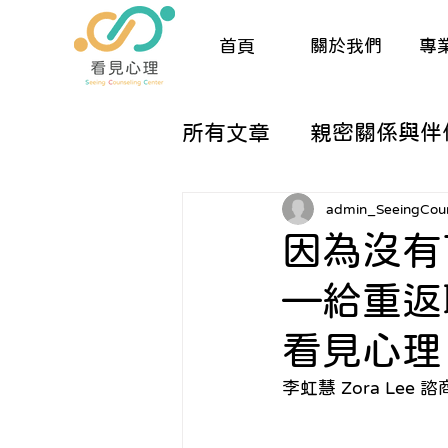
首頁
關於我們
專
所有文章
親密關係與伴
兒童與親職諮商
生
admin_SeeingCoun
因為沒有
—給重返
催眠與夢工作
人際
看見心理
關於諮商的那些大小事
李虹慧 Zora Lee 