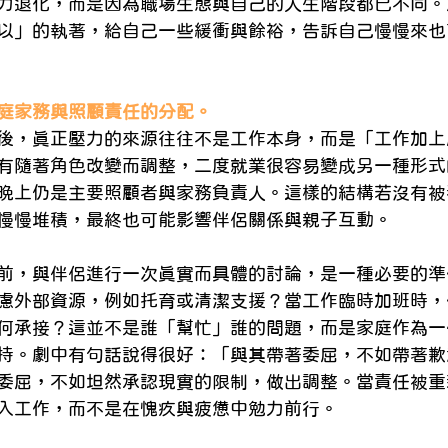
力退化，而是因為職場生態與自己的人生階段都已不同。
以」的執著，給自己一些緩衝與餘裕，告訴自己慢慢來也
庭家務與照顧責任的分配。
後，真正壓力的來源往往不是工作本身，而是「工作加上
有隨著角色改變而調整，二度就業很容易變成另一種形式
晚上仍是主要照顧者與家務負責人。這樣的結構若沒有被
慢慢堆積，最終也可能影響伴侶關係與親子互動。
前，與伴侶進行一次真實而具體的討論，是一種必要的準
慮外部資源，例如托育或清潔支援？當工作臨時加班時，
何承接？這並不是誰「幫忙」誰的問題，而是家庭作為一
持。劇中有句話說得很好：「與其帶著委屈，不如帶著歉
委屈，不如坦然承認現實的限制，做出調整。當責任被重
入工作，而不是在愧疚與疲憊中勉力前行。