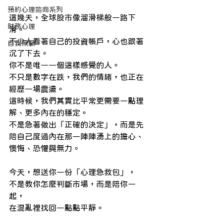
預約心理諮商系列
這幾天，全球股市像溜滑梯般一路下
財務心理
滑。
不少人看著自己的投資帳戶，心也跟著
自我照顧
沉了下去。
你不是唯一一個這樣感覺的人。
不只是數字在跌，我們的情緒，也正在
經歷一場震盪。
這時候，我們其實比平常更需要一點理
解、更多內在的穩定。
不是急著做出「正確的決定」，而是先
陪自己度過內在那一陣陣湧上的擔心、
懊悔、恐懼與無力。
今天，想送你一份「心理急救包」，
不是教你怎麼判斷市場，而是陪你一
起，
在混亂裡找回一點點平靜。
____________________________