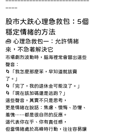
____
股市大跌心理急救包：5個
穩定情緒的方法
🧰 心理急救包一：允許情緒
來，不急著解決它
市場劇烈波動時，腦海裡常會冒出這些
聲音：
🌀「我怎麼那麼笨，早知道就該賣
了。」
🌀「完了，我的退休金可能沒了。」
🌀「現在該加碼還是逃跑？」
這些聲音，其實不只是思考，
更是情緒在說話：焦慮、懊悔、恐懼、
羞愧……都是很自然的反應。
這代表你在乎、你有責任感，
但當情緒處於高峰時行動，往往容易讓