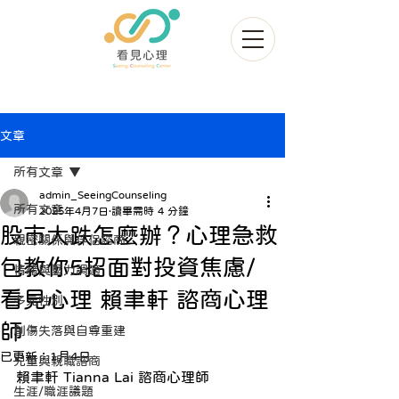
文章
所有文章
admin_SeeingCounseling
所有文章
2025年4月7日
讀畢需時 4 分鐘
股市大跌怎麼辦？心理急救
親密關係與伴侶諮商
包教你5招面對投資焦慮/
情緒與壓力調適
看見心理 賴聿軒 諮商心理
多元性別
師
創傷失落與自尊重建
已更新：
1月4日
兒童與親職諮商
賴聿軒 Tianna Lai
諮商
心理師
生涯/職涯議題