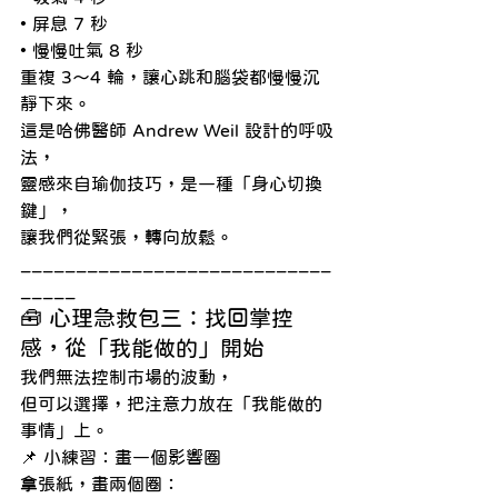
• 屏息 7 秒
• 慢慢吐氣 8 秒
重複 3～4 輪，讓心跳和腦袋都慢慢沉
靜下來。
這是哈佛醫師 Andrew Weil 設計的呼吸
法，
靈感來自瑜伽技巧，是一種「身心切換
鍵」，
讓我們從緊張，轉向放鬆。
____________________________
_____
🧰 心理急救包三：找回掌控
感，從「我能做的」開始
我們無法控制市場的波動，
但可以選擇，把注意力放在「我能做的
事情」上。
📌 小練習：畫一個影響圈
拿張紙，畫兩個圈：