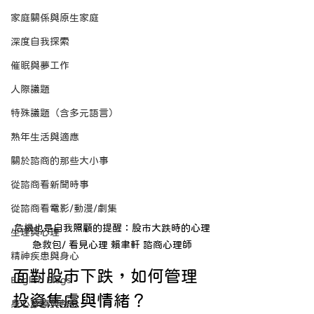
家庭關係與原生家庭
深度自我探索
催眠與夢工作
人際議題
特殊議題（含多元語言）
熟年生活與適應
關於諮商的那些大小事
從諮商看新聞時事
從諮商看電影/動漫/劇集
危機也是自我照顧的提醒：股市大跌時的心理
生理與心理
急救包/ 看見心理 賴聿軒 諮商心理師
精神疾患與身心
面對股市下跌，如何管理
English Blogs
投資焦慮與情緒？
身心診療與整合