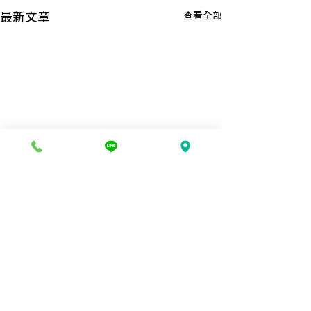
查看全部
最新文章
​【本所可線上刷卡付費】
點擊開啟LINE@：