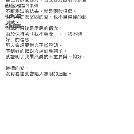
自己，
預約心理諮商系列
不斷測試的結果，就是兩敗俱傷。
財務心理
因為再怎麼堅固的愛，也不見得經的起
測試，
自我照顧
測試的背後是矛盾的信念。
由於保持著「我不重要」、「我不夠
好」的信念。
所以會想要對方不斷證明，
直到真的把對方逼到離開了，
就證明了我果然真的不重要與不夠好。
這樣的愛，
沒有看懂就會陷入無限的迴圈。