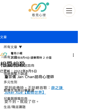
文章
所有文章
看見小編
所有文章
2022年8月4日
讀畢需時 2 分鐘
相愛相殺
親密關係與伴侶諮商
已更新：
2022年8月5日
情緒與壓力調適
詹宗儀 Jan Chan諮商心理師
多元性別
愛到疲倦時，不妨聽首歌：
薛之謙 
創傷失落與自尊重建
Joker Xue【動物世界】
兒童與親職諮商
愛不到，就毀了你。
生涯/職涯議題