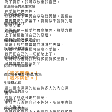
為了愛你，我可以放棄我自己。
家庭關係與原生家庭
在愛情的世界裡，
深度自我探索
好像只剩下黑與白以及對與錯，曾經在
電視電影的影響下，愛情似乎就真的是
催眠與夢工作
那麼回事。
彷彿那是一種愛的最高境界，將雙方推
人際議題
上了某種證明自己的祭壇。
但真的是這樣嗎？
特殊議題（含多元語言）
祭壇上放的其實是血淋淋的天真。
熟年生活與適應
天真的以為這樣可以喚回愛情，
我們把自己的一切都賭上了，
關於諮商的那些大小事
期待對方看見我們有多認真多麽愛。
可是真實的情況呢？
從諮商看新聞時事
「我不重要。」
從諮商看電影/動漫/劇集
「我不夠好。」
生理與心理
這些信念深深的刻在許多人的內心深
精神疾患與身心
處，
成就了無路可走的僵局。
English Blogs
由於內心深信自己不夠好，所以用盡氣
力去證明，
身心診療與整合
自己有多愛對方，也要對方證明有多愛