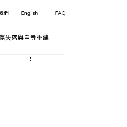
我們
English
FAQ
傷失落與自尊重建
自我探索
與適應
/劇集
生理與心理