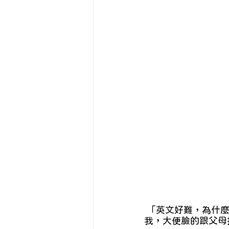
精神疾患與身心
Eng
自我照顧
 「英文好難，為什麼你們不是美國人啦! 這樣我就不用學英文了!」 國一才開始接觸英文的
我，大便臉的跟父母