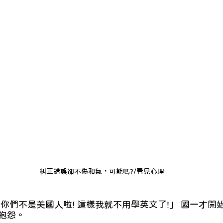
lish Blogs
身心診療與整合
預約心理
糾正錯誤卻不傷和氣，可能嗎?/看見心理
抱怨。