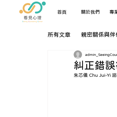
首頁
關於我們
專
所有文章
親密關係與伴
兒童與親職諮商
生
admin_SeeingCoun
糾正錯誤
朱芯儀 Chu Jui-Yi
催眠與夢工作
人際
關於諮商的那些大小事