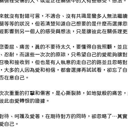
關係裡受傷的人、或是正在關係中的人有些感受、想法。
lish Blogs
身心診療與整合
預約心理
來就沒有對錯可言，不適合、沒有共識是蠻多人無法繼續
腿等等的狀況，但若清楚知道自己想要的是什麼而選擇忽
經影響到另一個人的感受與想法，只是讓彼此在關係理更
您委屈、痛苦，真的不要待太久，要懂得自我照顧，並且
、忍耐，而這些一次次的原諒，只希望自己的愛能夠讓對
召喚和接收到，但也是有人執意的走自己的路並且忽略對
，大多的人因為愛和相信，都會選擇再試試看，卻忘了自
否在意自己。
次次重重的打擊和傷害，是心撕裂肺，如地獄般的痛苦，
彼此由愛轉恨的證據。
對待、呵護及愛著，在期待對方的同時，卻忽略了…其實
愛自己。