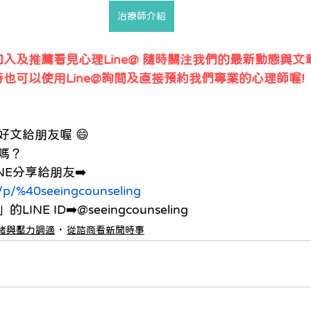
治療師介紹
入及推薦看見心理Line@ 隨時關注我們的最新動態與文
時也可以使用Line@詢問及直接預約我們專業的心理師喔!
文給朋友喔 😄
嗎？
NE分享給朋友➡️
ti/p/%40seeingcounseling
E ID➡️@seeingcounseling
緒與壓力調適
從諮商看新聞時事