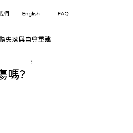
我們
English
FAQ
傷失落與自尊重建
自我探索
傷嗎?
與適應
/劇集
生理與心理