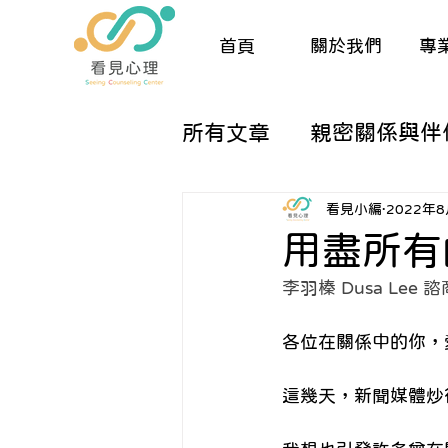
首頁
關於我們
專
所有文章
親密關係與伴
兒童與親職諮商
生
看見小編
2022年
用盡所有
李羽榛 Dusa Lee
催眠與夢工作
人際
各位在關係中的你，
關於諮商的那些大小事
這幾天，新聞媒體炒