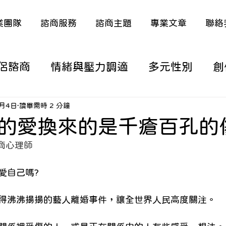
業團隊
諮商服務
諮商主題
專業文章
聯絡
侶諮商
情緒與壓力調適
多元性別
創
涯/職涯議題
家庭關係與原生家庭
深度
8月4日
讀畢需時 2 分鐘
的愛換來的是千瘡百孔的
 諮商心理師
議題
特殊議題（含多元語言）
熟年生活
愛自己嗎?
從諮商看新聞時事
從諮商看電影/動漫
得沸沸揚揚的藝人離婚事件，讓全世界人民高度關注。