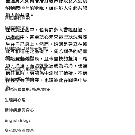
至連男人如何層層打破界線及女人受創
家庭關係與原生家庭
的情感一一的訴說，讓許多人引起共鳴
和人神共憤。
深度自我探索
催眠與夢工作
在現實生活中，也有許多人曾經歷過、
正處理中、甚至擔心未來這些狀況會發
人際議題
生在自己身上。然而，婚姻是建立在彼
特殊議題（含多元語言）
此互相信任之基礎上，倘若關係的經營
開始有些微裂痕，且未盡快的釐清、確
熟年生活與適應
認、溝通，而造就裂痕成為鴻溝，便讓
關於諮商的那些大小事
信任瓦解，讓關係中添增了猜疑、不信
從諮商看新聞時事
任甚至有了衝突，也讓彼此在關係中失
衡。
從諮商看電影/動漫/劇集
生理與心理
精神疾患與身心
English Blogs
身心診療與整合