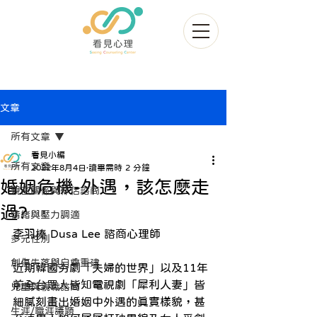
文章
所有文章
看見小編
所有文章
2022年8月4日
讀畢需時 2 分鐘
婚姻危機-外遇，該怎麼走
親密關係與伴侶諮商
過?
情緒與壓力調適
李羽榛 Dusa Lee 諮商心理師
多元性別
創傷失落與自尊重建
近期韓國夯劇「夫婦的世界」以及11年
前全台眾人皆知電視劇「犀利人妻」皆
兒童與親職諮商
細膩刻畫出婚姻中外遇的真實樣貌，甚
生涯/職涯議題