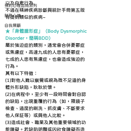
以及自卑行為
預約心理諮商系列
不過在精神疾病診斷與統計手冊第五版
財務心理
有提到類似的疾病~
自我照顧
★「身體臆形症」（Body Dysmorphic 
Disorder，簡稱BDD）
屬於強迫症的類別，通常會合併憂鬱症
或焦慮症，高達九成的人患有憂鬱症，
七成的人患有焦慮症，也會造成強迫的
行為。
其有以下特徵：
(1)對他人難以察覺或視為微不足道的身
體外形缺陷，耿耿於懷。
(2)在病程中，至少有一段時間會對自認
的缺陷，出現重覆的行為（如，照鏡子
檢查、過度的刷洗、抓皮膚、不斷要求
他人保証等）或與他人比較。
(3)造成社會、職業及其他重要領域的功
能障礙。若缺陷明顯或因飲食障礙而造