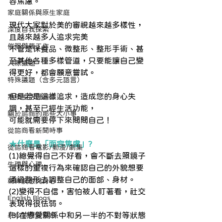
容焦慮。
家庭關係與原生家庭
現代大家對於美的審視越來越多樣性，
深度自我探索
且越來越多人追求完美
催眠與夢工作
不管是保養品、微整形、整形手術、甚
至其他各種多樣管道，只要能讓自己變
人際議題
得更好，都會願意嘗試。
特殊議題（含多元語言）
但是若是這樣追求，造成您的身心失
熟年生活與適應
調，甚至已經生活功能，
關於諮商的那些大小事
可能就需要停下來問問自己！
從諮商看新聞時事
★什麼是「面容焦慮」?
從諮商看電影/動漫/劇集
(1)總覺得自己不好看，會不斷去照鏡子
生理與心理
這樣的重複行為來確認自己的外貌想要
通過整形去調整自己的面部、身材。
精神疾患與身心
(2)變得不自信，害怕被人盯著看，社交
English Blogs
表現得很怯弱。
身心診療與整合
(3)在戀愛關係中和另一半的不對等狀態