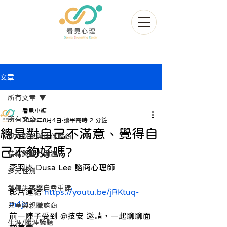
文章
所有文章
看見小編
所有文章
2022年8月4日
讀畢需時 2 分鐘
總是對自己不滿意、覺得自
親密關係與伴侶諮商
己不夠好嗎?
情緒與壓力調適
李羽榛 Dusa Lee 諮商心理師
多元性別
創傷失落與自尊重建
影片連結 
https://youtu.be/jRKtuq-
m4jo
兒童與親職諮商
前一陣子受到 @技安 邀請，一起聊聊面
生涯/職涯議題