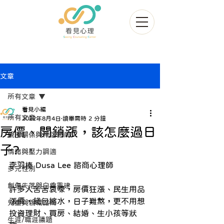
文章
所有文章
看見小編
所有文章
2022年8月4日
讀畢需時 2 分鐘
房價、開銷漲，該怎麼過日
親密關係與伴侶諮商
子?
情緒與壓力調適
李羽榛 Dusa Lee 諮商心理師
多元性別
創傷失落與自尊重建
許多人苦苦哀嚎，房價狂漲、民生用品
漲價，錢包縮水，日子難熬，更不用想
兒童與親職諮商
投資理財、買房、結婚、生小孩等狀
生涯/職涯議題