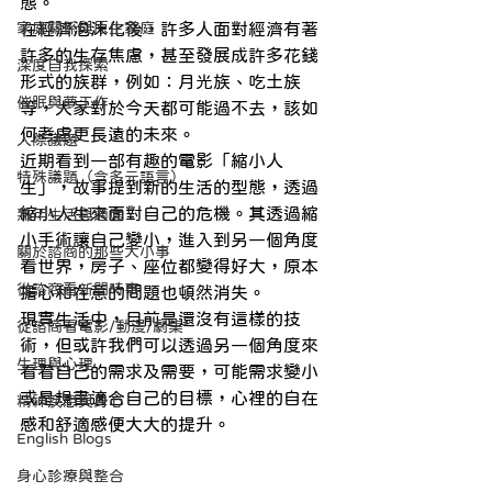
態。
家庭關係與原生家庭
在經濟泡沫化後，許多人面對經濟有著
許多的生存焦慮，甚至發展成許多花錢
深度自我探索
形式的族群，例如：月光族、吃土族
催眠與夢工作
等，大家對於今天都可能過不去，該如
何考慮更長遠的未來。
人際議題
近期看到一部有趣的電影「縮小人
特殊議題（含多元語言）
生」，故事提到新的生活的型態，透過
縮小人生來面對自己的危機。其透過縮
熟年生活與適應
小手術讓自己變小，進入到另一個角度
關於諮商的那些大小事
看世界，房子、座位都變得好大，原本
從諮商看新聞時事
擔心和在意的問題也頓然消失。
現實生活中，目前是還沒有這樣的技
從諮商看電影/動漫/劇集
術，但或許我們可以透過另一個角度來
生理與心理
看看自己的需求及需要，可能需求變小
或是規畫適合自己的目標，心裡的自在
精神疾患與身心
感和舒適感便大大的提升。
English Blogs
身心診療與整合