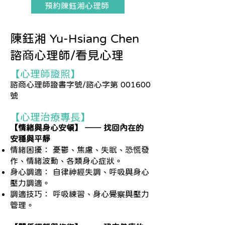
預約陳鈺湘心理師
陳鈺湘 Yu-Hsiang Chen
諮商心理師/看見心理
【心理師證照】
諮商心理師證書字號/諮心字第 001600
號
【心理治療專長】
【情緒與身心安頓】 ── 找回內在的
安穩與平靜
情緒困擾： 憂鬱、焦慮、失眠、恐慌發
作、情緒波動、各類身心症狀。
身心調適： 自律神經失調、呼吸與身心
壓力調適。
調適技巧： 呼吸練習、身心覺察與壓力
管理。