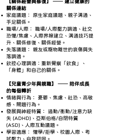
【關係經營與修復】 ── 建立健康的
關係連結
家庭議題： 原生家庭議題、親子溝通、
手足關係。
職場/人際： 職場/人際壓力調適、社交
恐懼/焦慮、人際界線建立、溝通技巧提
升、關係修復、關係經營。
失落議題： 親友或寵物離世的哀傷與失
落調適。
飲控心理調適：重新覺察「飲食」、
「身體」和自己的關係。
【兒童青少年與親職】 ── 陪伴成長
的每個轉折
情緒與行為： 憂鬱、焦慮、社恐、高敏
感、問題行為。
發展與神經特質： 過動/衝動/注意力缺
失 (ADHD)、亞斯伯格/自閉特質
(ASD)、人際互動議題。
學習適應： 懼學/拒學、校園人際、考
試壓力、自我認同。