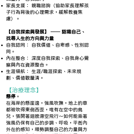
家長支援： 親職諮詢（協助家長理解孩
子行為背後的心理需求，緩解教養焦
慮）。
【自我探索與發展】 ── 認識自己、
找尋人生的方向與力量
自我認同： 自我價值、自卑感、性別認
同。
內在整合： 深度自我探索、自我身心覺
察與內在資源整合。
生涯領航： 生涯/職涯探索、未來規
劃、價值觀釐清。
【治療理念】
懸停
。
在海岸的懸崖邊，強風吹撫，地上的草
都被吹得東倒西歪，唯有在空中的鳥
兒，張開著翅膀滯空飛行～如何能乘著
強風仍保有自己的步調、呼吸，平衡內
外在的感知，順勢調整自己的力量與方