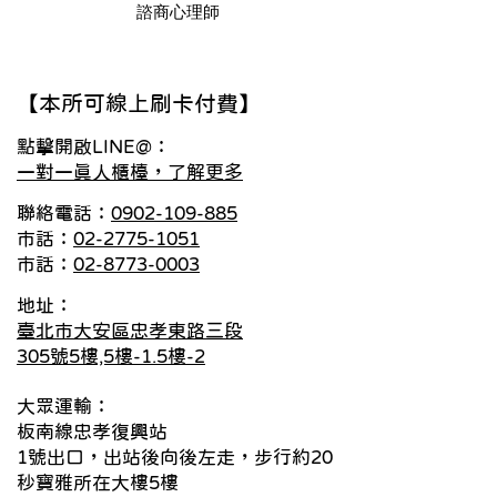
諮商心理師
​【本所可線上刷卡付費】
點擊開啟LINE@：
一對一真人櫃檯，了解更多
聯絡電話：
0902-109-885
市話：
02-2775-1051
市話：
02-8773-0003
地址：
臺北市大安區忠孝東路三段
305號5樓,5樓-1.5樓-2
大眾運輸：
板南線忠孝復興站
1號出口，出站後向後左走，步行約20
秒寶雅所在大樓5樓