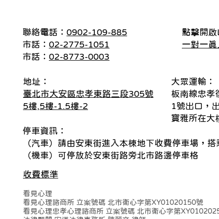
聯絡電話：
0902-109-885
點擊開啟L
市話：
02-2775-1051
一對一真
市話：
02-8773-0003
地址：
大眾運輸：
臺北市大安區忠孝東路三段305號
板南線忠孝
5樓,5樓-1.5樓-2
1號出口，
寶雅所在大
停車資訊：
（汽車）請由安東街進入本棟地下收費停車場，搭乘
（機車）可停放於安東街路旁北市路邊停車格
收費標準
看見心理
看見心理諮商所 立案號碼 北市衛心字第XY01020150號
看見心理忠孝心理諮商所 立案號碼 北市衛心字第XY010202