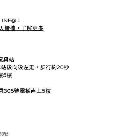
INE@：
人櫃檯，了解更多
復興站
出站後向後左走，步行約20秒
樓5樓
305號電梯直上5樓
58號