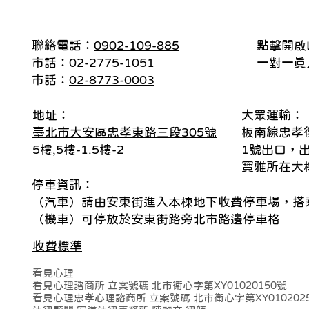
聯絡電話：
0902-109-885
點擊開啟L
市話：
02-2775-1051
一對一真
市話：
02-8773-0003
地址：
大眾運輸：
臺北市大安區忠孝東路三段305號
板南線忠孝
5樓,5樓-1.5樓-2
1號出口，
寶雅所在大
停車資訊：
（汽車）請由安東街進入本棟地下收費停車場，搭乘
（機車）可停放於安東街路旁北市路邊停車格
收費標準
看見心理
看見心理諮商所 立案號碼 北市衛心字第XY01020150號
看見心理忠孝心理諮商所 立案號碼 北市衛心字第XY010202