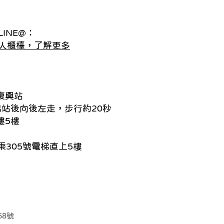
INE@：
人櫃檯，了解更多
復興站
出站後向後左走，步行約20秒
樓5樓
305號電梯直上5樓
58號