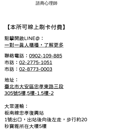
諮商心理師
​【本所可線上刷卡付費】
點擊開啟LINE@：
一對一真人櫃檯，了解更多
聯絡電話：
0902-109-885
市話：
02-2775-1051
市話：
02-8773-0003
地址：
臺北市大安區忠孝東路三段
305號5樓,5樓-1.5樓-2
大眾運輸：
板南線忠孝復興站
1號出口，出站後向後左走，步行約20
秒寶雅所在大樓5樓