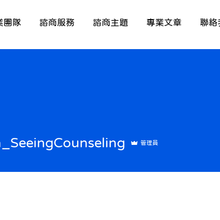
業團隊
諮商服務
諮商主題
專業文章
聯絡
eingCounseling
_SeeingCounseling
管理員