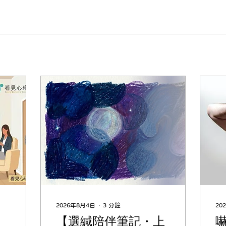
2026年8月4日
∙
3
分鐘
20
【選緘陪伴筆記・上