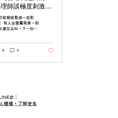
心理師談極度刺激
下，身體與心理如何
可能曾經看過一些影
護自己/ 看見心理
霄飛車，前
秒還在尖叫，下一秒突
丁嘉莉諮商心理師
整個人斷片、失去反
，像是「癱軟」了一
想到那種一
到驚嚇，就突然全身僵
8
0
倒下的羊（俗稱「昏倒
」），彷彿身體瞬間被
了行動能力。 雖然這
反應的生理機制不完全
樣——像暈倒羊其實是
為先天肌肉僵直，而不
單純「嚇昏」——但它
都讓人好奇一件事： 當
INE@：
物承受極大的刺激時，
人櫃檯，了解更多
體到底會發生什麼？ 人
極度驚嚇時，真的可能
過去嗎？如果不是昏