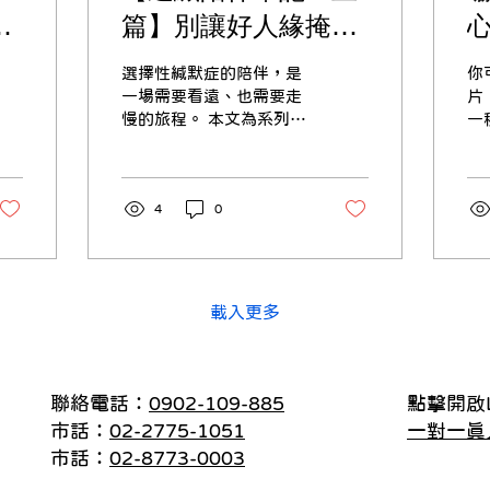
子
篇】別讓好人緣掩蓋
營
了焦慮：趁著成功經
選擇性緘默症的陪伴，是
你
驗，提早為孩子佈局
保
一場需要看遠、也需要走
片： 有人坐雲
慢的旅程。 本文為系列文
一
溝通的橋樑 / 看見心
章上篇，我們將探討如何
然
理 陳鈺湘心理師
陪伴看似適應良好的選緘
應
兒；下篇則會分享面對重
樣。 也有人會
度焦慮孩子時，歷時兩年
4
0
受
的陪伴紀實。 最近讀了一
直
篇心理師協助「選擇性緘
羊
默症」孩子的訪談研究，
切斷
字裡行間的敘述，輕輕喚
些
載入更多
起了我過去在校園服務的
一
深刻回憶與反思。 那讓我
因
回想起曾經在服務過，一
是
個在校園裡完全不開口說
們
聯絡電話：
0902-109-885
點擊開啟L
話的孩子，不過，他在班
生
市話：
02-2775-1051
一對一真
上的學習適應與人際互動
身
市話：
02-8773-0003
其實相當不錯，身邊有一
在
位形影不離的死黨，下課
昏