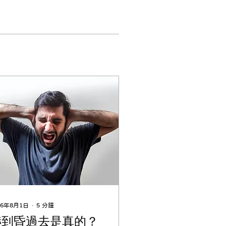
26年8月1日
∙
5
分鐘
嚇到昏過去是真的？