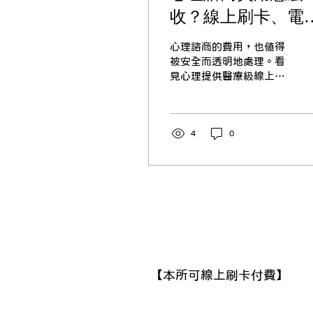
收？線上刷卡、電
收據與合法透明經
心理諮商的費用，也值得
/ 看見心理
被安全而透明地處理。看
見心理提供醫療級線上刷
卡與電子收據，免帶現
金、免現場等待，讓付款
與隱私都更安心
4
0
​【本所可線上刷卡付費】