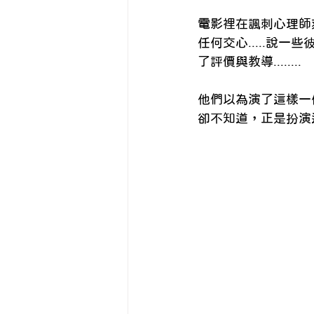
電影裡在諷刺心理師
任何交心.....說一
了評價與教導........
他們以為演了這樣一
卻不知道，正是扮演