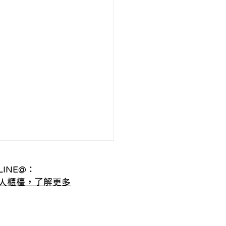
INE@：
人櫃檯，了解更多