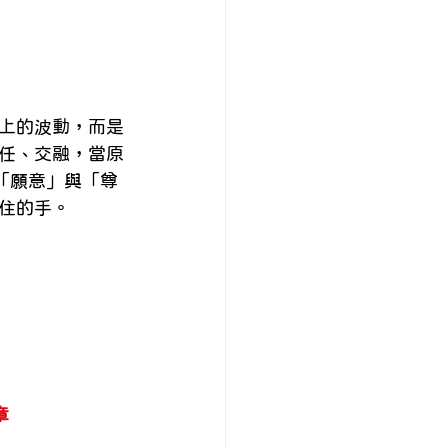
上的波動，而是
任、交融，當原
的「願意」與「尊
住的手。
章