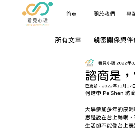
首頁
關於我們
專
所有文章
親密關係與伴
兒童與親職諮商
生
看見小編
2022年
諮商是，當
已更新：
2022年11月17
催眠與夢工作
人際
何培申 PeiShen 
大學參加多年的康輔
關於諮商的那些大小事
思是說在台上鋪哏，
生活卻不能像台上表