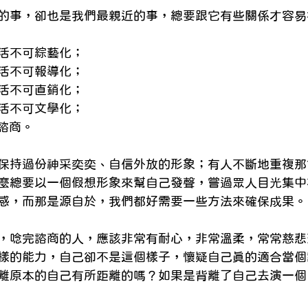
lish Blogs
身心診療與整合
預約心理
的事，卻也是我們最親近的事，總要跟它有些關係才容易
活不可綜藝化；
活不可報導化；
活不可直銷化；
活不可文學化；
括諮商。
保持過份神采奕奕、自信外放的形象；有人不斷地重複那
麼總要以一個假想形象來幫自己發聲，嘗過眾人目光集中
感，而那是源自於，我們都好需要一些方法來確保成果。
唸完諮商的人，應該非常有耐心，非常溫柔，常常慈悲落淚.
樣的能力，自己卻不是這個樣子，懷疑自己真的適合當個
離原本的自己有所距離的嗎？如果是背離了自己去演一個