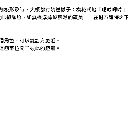
刻板形象時，大概都有幾種樣子：機械式地「嗯哼嗯哼」
些彼此都尷尬，如無根浮萍般飄渺的讚美.......在對方錯愕
個角色，可以離對方更近。
這回事拉開了彼此的距離。