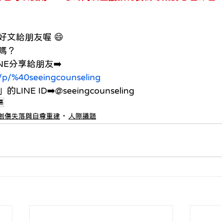
文給朋友喔 😄
嗎？
NE分享給朋友➡️
ti/p/%40seeingcounseling
E ID➡️@seeingcounseling
傷
創傷失落與自尊重建
人際議題