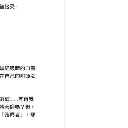
諮商系列
財務心理
被接受。
曾經吸睛的口頭
在自己的甜頭之
.....其實我
諮商師嗎？但，
「諮商者」，那