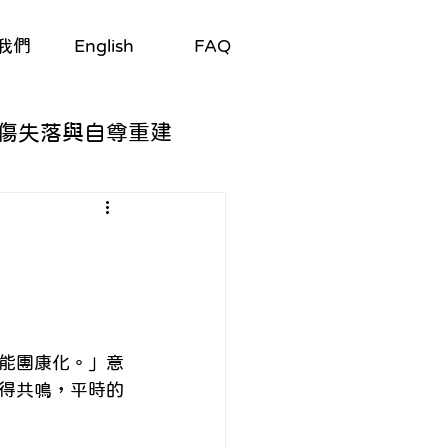
我們
English
FAQ
傷失落與自尊重建
自我探索
與適應
能團康化。」意
/劇集
生理與心理
得共鳴，平時的