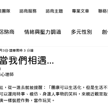
業團隊
諮商服務
諮商主題
專業文章
聯絡
侶諮商
情緒與壓力調適
多元性別
創
涯/職涯議題
家庭關係與原生家庭
深度
8月3日
讀畢需時 3 分鐘
我們相遇...
日
議題
特殊議題（含多元語言）
熟年生活
諮商心理師
社，從一進去就被提醒：「團康可以生活化，但是生活不
從諮商看新聞時事
從諮商看電影/動漫
可以運用時事、模仿、身邊人事物的笑料，來親近觀眾取
演一樣裝腔作勢，當作玩笑。