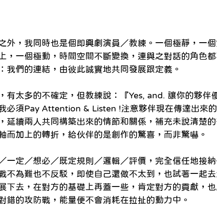
之外，我同時也是個即興劇演員／教練。一個極靜，一個
上，一個極動，時間空間不斷變換，連與之對話的角色都
：我們的連結，由彼此誠實地共同發展跟定義。
有太多的不確定，但教練說：『Yes, and. 讓你的夥
Pay Attention & Listen !注意夥伴現在傳達
，延續兩人共同構築出來的情節和關係，補充未說清楚的
軸而加上的轉折，給伙伴的是創作的驚喜，而非驚嚇。
／一定／想必／既定規則／邏輯／評價，完全信任地接納
戰不為難也不反駁，即使自己還做不太到，也試著一起去
展下去，在對方的基礎上再蓋一些，肯定對方的貢獻，也
對錯的攻防戰，能量便不會消耗在拉扯的動力中。