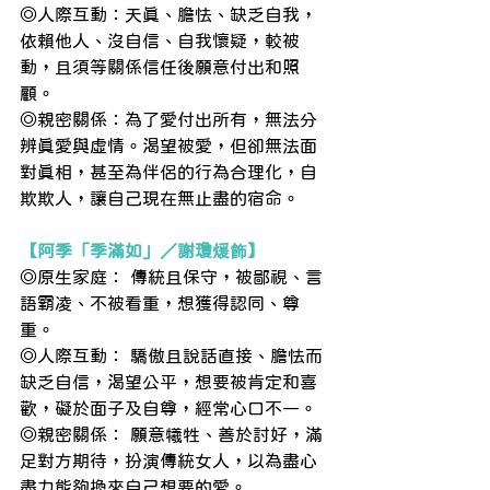
◎人際互動：天真、膽怯、缺乏自我，
依賴他人、沒自信、自我懷疑，較被
動，且須等關係信任後願意付出和照
顧。
◎親密關係：為了愛付出所有，無法分
辨真愛與虛情。渴望被愛，但卻無法面
對真相，甚至為伴侶的行為合理化，自
欺欺人，讓自己現在無止盡的宿命。
【阿季「季滿如」／謝瓊煖飾】
◎原生家庭： 傳統且保守，被鄙視、言
語霸凌、不被看重，想獲得認同、尊
重。
◎人際互動： 驕傲且說話直接、膽怯而
缺乏自信，渴望公平，想要被肯定和喜
歡，礙於面子及自尊，經常心口不一。
◎親密關係： 願意犧牲、善於討好，滿
足對方期待，扮演傳統女人，以為盡心
盡力能夠換來自己想要的愛。