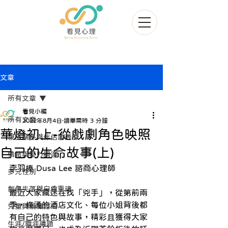
文章
所有文章
看見小編
所有文章
2022年8月4日
讀畢需時 3 分鐘
華燈初上-從戲劇角色映照
親密關係與伴侶諮商
自己的生命故事(上)
情緒與壓力調適
李羽榛 Dusa Lee 諮商心理師
多元性別
創傷失落與自尊重建
最近大家瘋迷在找「兇手」，從第前兩
季，條通的酒店文化、每位小姐背後都
兒童與親職諮商
有自己的特色與故事，精彩且獲得大家
生涯/職涯議題