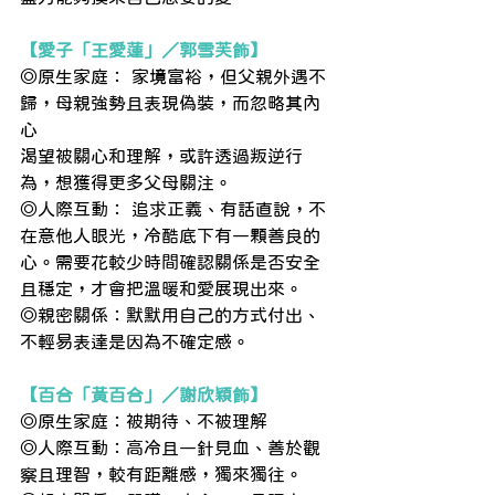
【愛子「王愛蓮」／郭雪芙飾】
◎原生家庭： 家境富裕，但父親外遇不
歸，母親強勢且表現偽裝，而忽略其內
心　
渴望被關心和理解，或許透過叛逆行
為，想獲得更多父母關注。
◎人際互動： 追求正義、有話直說，不
在意他人眼光，冷酷底下有一顆善良的
心。需要花較少時間確認關係是否安全
且穩定，才會把溫暖和愛展現出來。
◎親密關係：默默用自己的方式付出、
不輕易表達是因為不確定感。
【百合「黃百合」／謝欣穎飾】
◎原生家庭：被期待、不被理解
◎人際互動：高冷且一針見血、善於觀
察且理智，較有距離感，獨來獨往。