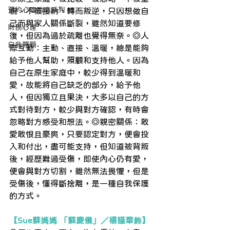
預約心理諮商系列
視、不被接納，轉而叛逆，只因想做自
己而與家人關係斷裂，雖然知道要修
財務心理
復，但因為過於疏離也覺得無奈。◎人
自我照顧
際互動：主動、直接、溫暖，總是能夠
給予他人幫助，照顧和支持他人。因為
自己在原生家庭中，較少得到溫暖和
愛，故能將自己缺乏的部分，給予他
人，但因獨立且果決，大多以自己的方
式對待對方，較少與對方確認，有時會
忽略對方感受和想法。◎親密關係：敢
愛敢恨且豪爽，只要認定對方，便會投
入和付出，盡可能支持，但知道被背叛
後，經歷難過受傷，即使內心仍有愛，
便會與對方切割，雖然無法畏懼，但是
受傷後，懂得斷捨離，是一種自我保護
的方式。
【Sue蘇媽媽 「蘇慶儀」／楊謹華飾】