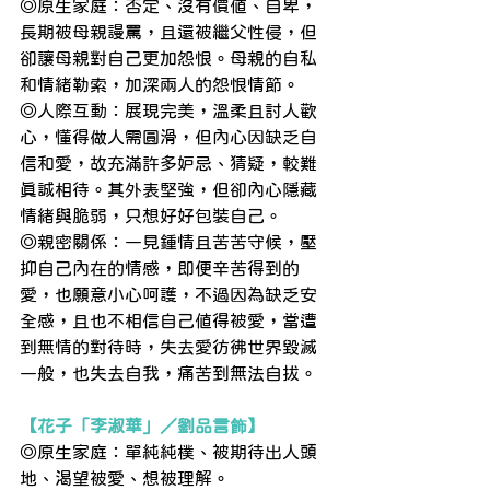
◎原生家庭：否定、沒有價值、自卑，
長期被母親謾罵，且還被繼父性侵，但
卻讓母親對自己更加怨恨。母親的自私
和情緒勒索，加深兩人的怨恨情節。
◎人際互動：展現完美，溫柔且討人歡
心，懂得做人需圓滑，但內心因缺乏自
信和愛，故充滿許多妒忌、猜疑，較難
真誠相待。其外表堅強，但卻內心隱藏
情緒與脆弱，只想好好包裝自己。
◎親密關係：一見鍾情且苦苦守候，壓
抑自己內在的情感，即便辛苦得到的
愛，也願意小心呵護，不過因為缺乏安
全感，且也不相信自己值得被愛，當遭
到無情的對待時，失去愛彷彿世界毀滅
一般，也失去自我，痛苦到無法自拔。
【花子「李淑華」／劉品言飾】
◎原生家庭：單純純樸、被期待出人頭
地、渴望被愛、想被理解。