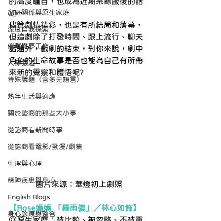
的高度矚目，也成為近期茶餘飯後的話
家庭關係與原生家庭
題。
儘管劇情精彩，也是有所結局和落幕，
深度自我探索
但追劇除了打發時間、跟上流行、聊天
催眠與夢工作
話題外，戲劇的結束，對你來說，劇中
角色的生命故事是否也能為自己有所帶
人際議題
來新的覺察和體悟呢?
特殊議題（含多元語言）
熟年生活與適應
關於諮商的那些大小事
從諮商看新聞時事
從諮商看電影/動漫/劇集
生理與心理
精神疾患與身心
圖片來源：華燈初上劇照
English Blogs
【Rose媽媽 「羅雨儂」／林心如飾】
身心診療與整合
◎原生家庭：被比較、被忽略、不被重