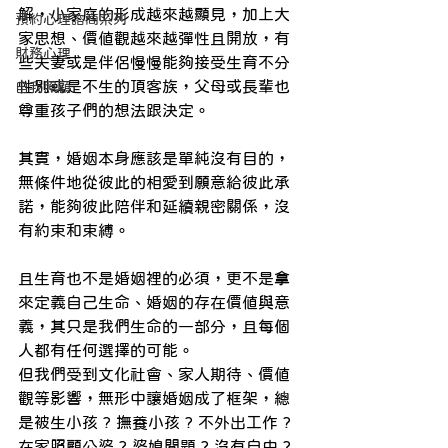
解，小家庭的形成越來越顯見，加上大
預約心理諮商系列
家思想、價值觀越來越彈性且開放，有
財務心理
些夫妻或是伴侶慢慢能夠接受生育不分
性別或是不生的頂客族，父母或長輩也
自我照顧
尊重孩子們的想法跟決定。
其實，婚姻本身應該是單純沒有目的，
無條件地從彼此的相愛到願意給彼此承
諾，能夠彼此陪伴和延續親密關係，沒
有約束和束縛。
且生育也不是婚姻裡的必須，更不是拿
來定義自己生命、婚姻的存在價值與意
義，其只是我們生命的一部分，且每個
人都有任何選擇的可能。
但我們受到文化社會、家人期待、價值
觀等影響，無形中讓婚姻成了框架，總
是被生小孩 ? 撫養小孩 ? 不外出工作 ? 
在家照顧公婆 ? 婆媳問題 ? 沒有自由 ? 