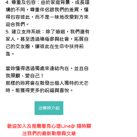
4. 尊重及包容：由於家庭背景、成長環
境的不同，尊重伴侶跟我們的差異，懂
得包容彼此，而不是一昧地改變對方來
迎合我們。
5. 建立支持系統：除了婚姻，我們還有
家人，甚至透過積極參與社會，拓展自
己的交友圈，讓彼此在生命中扶持前
進。
當妳懂得透過獨處來連結內在，並且自
我照顧、愛自己！
那樣的妳將會在散發出個人獨特的光芒
時，能獲得更多的祝福與喜悅。
治療師介紹
歡迎加入及推薦看見心理Line@ 隨時關
注我們的最新動態與文章