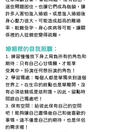
這些問題困住，也讓它們成為枷鎖，讓
許多人害怕進入婚姻，或是進入婚姻後
身心壓力很大，可能造成超高的離婚
率、較難受孕、身心疾病等可能，讓關
係裡的人從親密變得疏離。
婚姻裡的自我照顧：
1. 練習慢慢放下身上背負所有的角色和
期待：只有自己心甘情願，才能享
受其中，扮演任何想扮演的角色！
2. 學習獨處：每個人都是單獨來到這個
世界上，在生命的終點也是單離開，沒
有必須依賴或是依附誰。因此，留點時
間跟自己獨處吧！
3. 保有空間：給彼此保有自己的空間
吧！能夠讓自己盡情做自己和做喜歡的
事情，這不僅是自己的期待，也是伴侶
的需求喔！