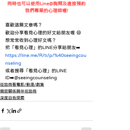
同時也可以使用Line@詢問及直接預約
我們專業的心理師喔!
喜歡這篇文章嗎？ 
歡迎分享看見心理的好文給朋友喔 😄
想常常收到心理好文嗎？ 
把「看見心理」的LINE分享給朋友➡️ 
https://line.me/R/ti/p/%40seeingcou
nseling
或者搜尋「看見心理」的LINE 
ID➡️@seeingcounseling
從諮商看電影/動漫/劇集
親密關係與伴侶諮商
深度自我探索