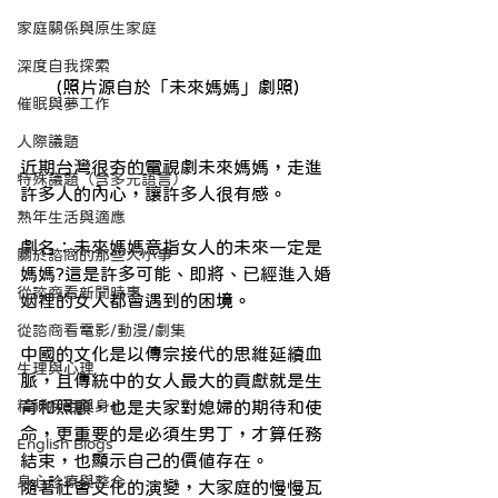
家庭關係與原生家庭
深度自我探索
(照片源自於「未來媽媽」劇照)
催眠與夢工作
人際議題
近期台灣很夯的電視劇未來媽媽，走進
特殊議題（含多元語言）
許多人的內心，讓許多人很有感。
熟年生活與適應
劇名：未來媽媽意指女人的未來一定是
關於諮商的那些大小事
媽媽?這是許多可能、即將、已經進入婚
從諮商看新聞時事
姻裡的女人都會遇到的困境。
從諮商看電影/動漫/劇集
中國的文化是以傳宗接代的思維延續血
生理與心理
脈，且傳統中的女人最大的貢獻就是生
育和照顧，也是夫家對媳婦的期待和使
精神疾患與身心
命，更重要的是必須生男丁，才算任務
English Blogs
結束，也顯示自己的價值存在。
身心診療與整合
隨著社會文化的演變，大家庭的慢慢瓦