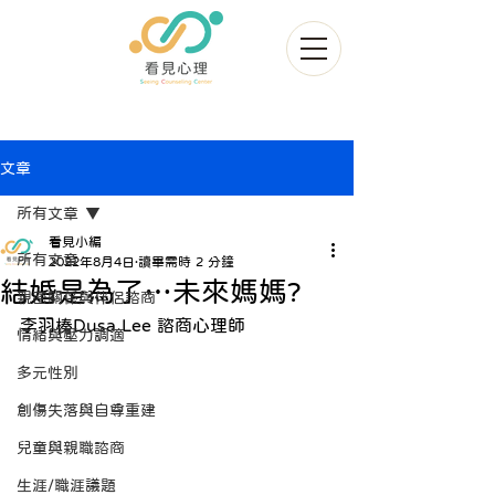
文章
所有文章
看見小編
所有文章
2022年8月4日
讀畢需時 2 分鐘
結婚是為了…未來媽媽?
親密關係與伴侶諮商
李羽榛Dusa Lee 諮商心理師
情緒與壓力調適
多元性別
創傷失落與自尊重建
兒童與親職諮商
生涯/職涯議題