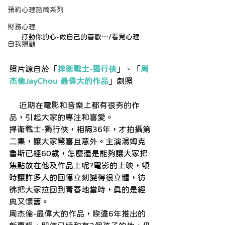
預約心理諮商系列
財務心理
打動你的心-做自己的喜歡…/看見心理
自我照顧
照片源自於「
捍衛戰士
-獨行俠
」、「
周
杰倫JayChou
 最偉大的作品
」劇照
    近期在電影和音樂上都有很夯的作
品，引起大家的專注和喜愛。
捍衛戰士-獨行俠，相隔36年，才拍攝第
二集，讓大家驚喜且意外。主演湯姆克
魯斯已經60歲，怎麼還是能夠讓大家把
焦點放在他及作品上呢?電影的上映，頓
時讓許多人的回憶立刻變得很立體，彷
彿把大家拉回到青春地當時，真的是經
典又懷舊。
周杰倫-最偉大的作品，睽違6年推出的