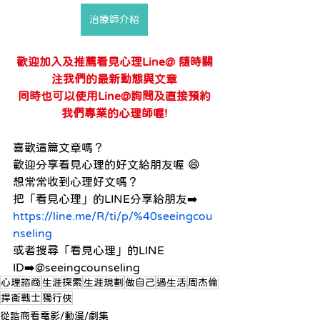
治療師介紹
歡迎加入及推薦看見心理Line@ 隨時關
注我們的最新動態與文章
同時也可以使用Line@詢問及直接預約
我們專業的心理師喔!
喜歡這篇文章嗎？
歡迎分享看見心理的好文給朋友喔 😄
想常常收到心理好文嗎？
把「看見心理」的LINE分享給朋友➡️
https://line.me/R/ti/p/%40seeingcou
nseling
或者搜尋「看見心理」的LINE 
ID➡️@seeingcounseling
心理諮商
生涯探索
生涯規劃
做自己
過生活
周杰倫
捍衛戰士
獨行俠
從諮商看電影/動漫/劇集