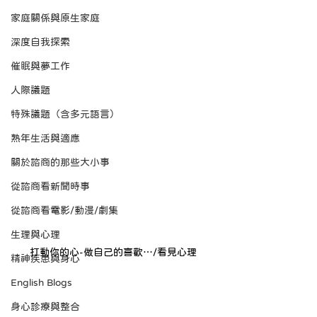
家庭關係與原生家庭
深度自我探索
催眠與夢工作
人際議題
特殊議題（含多元語言）
熟年生活與適應
關於諮商的那些大小事
從諮商看新聞時事
從諮商看電影/動漫/劇集
生理與心理
打動你的心-做自己的喜歡…/看見心理
精神疾患與身心
English Blogs
身心診療與整合