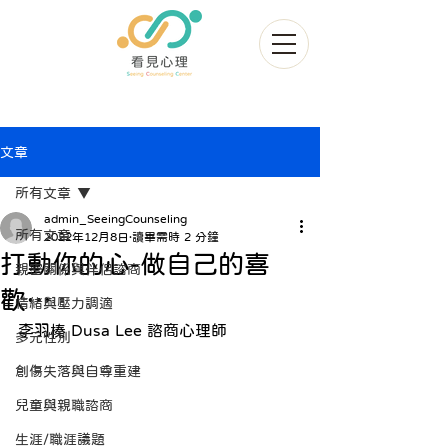
文章
所有文章
admin_SeeingCounseling
所有文章
2022年12月8日
讀畢需時 2 分鐘
打動你的心-做自己的喜
親密關係與伴侶諮商
歡…
情緒與壓力調適
李羽榛 Dusa Lee 諮商心理師
多元性別
創傷失落與自尊重建
兒童與親職諮商
生涯/職涯議題