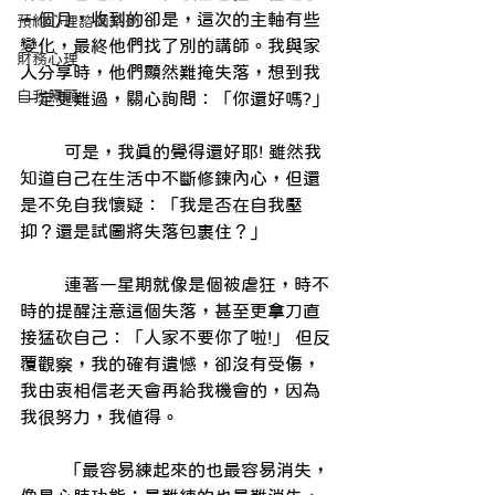
一個月，收到的卻是，這次的主軸有些
預約心理諮商系列
變化，最終他們找了別的講師。我與家
財務心理
人分享時，他們顯然難掩失落，想到我
自我照顧
一定更難過，關心詢問：「你還好嗎?」
        可是，我真的覺得還好耶! 雖然我
知道自己在生活中不斷修鍊內心，但還
是不免自我懷疑：「我是否在自我壓
抑？還是試圖將失落包裹住？」
        連著一星期就像是個被虐狂，時不
時的提醒注意這個失落，甚至更拿刀直
接猛砍自己：「人家不要你了啦!」 但反
覆觀察，我的確有遺憾，卻沒有受傷，
我由衷相信老天會再給我機會的，因為
我很努力，我值得。
        「最容易練起來的也最容易消失，