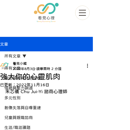
文章
所有文章
看見小編
所有文章
2022年8月3日
讀畢需時 2 分鐘
強大你的心靈肌肉
親密關係與伴侶諮商
已更新：
2022年11月16日
情緒與壓力調適
朱芯儀 Chu Jui-Yi 諮商心理師
多元性別
創傷失落與自尊重建
兒童與親職諮商
生涯/職涯議題