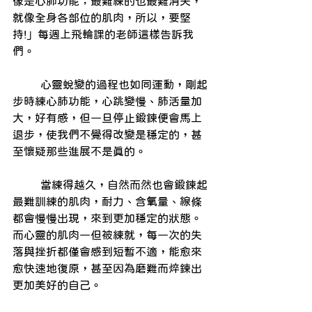
像是心肺功能；最難練的也最難消失，
就像全身各部位的肌肉，所以，要堅
持!」每週上飛輪課的老師這樣告訴我
們。　
        心靈蛻變的過程也如同運動，剛起
步時練心肺功能，心跳變慢、肺活量加
大，好有感，但一旦停止鍛鍊便會馬上
退步，使我們不覺得改變是穩定的，甚
至懷疑那些進展不是真的。
        當練得越久，自然而然也會鍛鍊起
最難訓練的肌肉，耐力、含氧量、線條
都會慢慢出現，來到更加穩定的狀態。
而心靈的肌肉一但被練就，每一次的失
落與挫折都僅會感到短暫不適，能愈來
愈快速地復原，甚至因為磨難而焠鍊出
更加美好的自己。