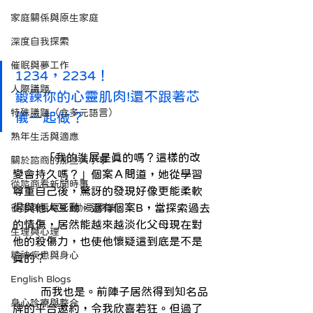
家庭關係與原生家庭
深度自我探索
催眠與夢工作
1234，2234！
人際議題
鍛鍊你的心靈肌肉!還不跟著芯
特殊議題（含多元語言）
儀一起做？
熟年生活與適應
         「我的進展是真的嗎？這樣的改
關於諮商的那些大小事
變會持久嗎？」個案Ａ問道，她從學習
從諮商看新聞時事
尊重自己後，驚訝的發現好像更能柔軟
得與他人互動。還有個案B，當探索過去
從諮商看電影/動漫/劇集
的情傷，居然能越來越淡化父母現在對
生理與心理
他的殺傷力，也使他懷疑這到底是不是
精神疾患與身心
真的？
English Blogs
        而我也是。前陣子居然得到知名品
身心診療與整合
牌的平台邀約，令我欣喜若狂。但過了