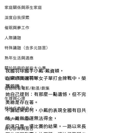
家庭關係與原生家庭
深度自我探索
催眠與夢工作
人際議題
特殊議題（含多元語言）
熟年生活與適應
關於諮商的那些大小事
我國羽球國手小戴-戴資穎，
在東京奧運羽球女子單打金牌戰中，榮
從諮商看新聞時事
獲銀牌，
從諮商看電影/動漫/劇集
她自己提到：有那麼一點遺憾，但不完
生理與心理
美總是存在著。
精神疾患與身心
不論結果如何，小戴的表現全國有目共
睹，雖然奧運無法得金，
English Blogs
但這只是一場比賽的結果，一路以來長
身心診療與整合