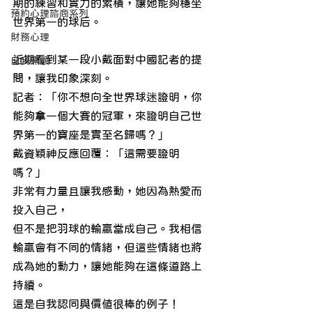
期的練習和實力的累積，讓她能夠穩坐
預約心理諮商系列
世界第一的球后。
財務心理
近期看到某一段小戴面對中國記者的提
自我照顧
問，讓我印象深刻。
記者：「你不想向全世界球迷證明，你
能夠拿一個大賽的冠軍，來證明自己世
界第一的寶座是實至名歸嗎？」
戴資穎神反應回覆：「這需要證明
嗎？」
非常有力量且讓我感動，她因為熱愛而
投入自己，
但不是把羽球的輸贏當成自己。我相信
輸贏會有不同的情緒，但這些情緒也將
成為她的動力，讓她能夠在這條道路上
持續。
這是自我認同與價值很棒的例子！