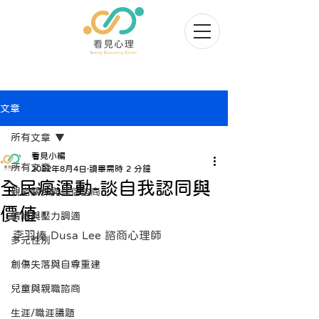
文章
所有文章
看見小編
所有文章
2022年8月4日
讀畢需時 2 分鐘
全民瘋運動-談自我認同與
親密關係與伴侶諮商
價值
情緒與壓力調適
李羽榛 Dusa Lee 諮商心理師
多元性別
創傷失落與自尊重建
兒童與親職諮商
生涯/職涯議題