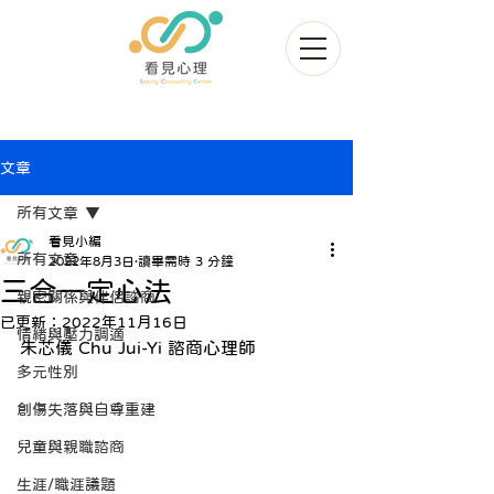
文章
所有文章
看見小編
所有文章
2022年8月3日
讀畢需時 3 分鐘
三合一定心法
親密關係與伴侶諮商
已更新：
2022年11月16日
情緒與壓力調適
朱芯儀 Chu Jui-Yi 諮商心理師
多元性別
創傷失落與自尊重建
兒童與親職諮商
生涯/職涯議題