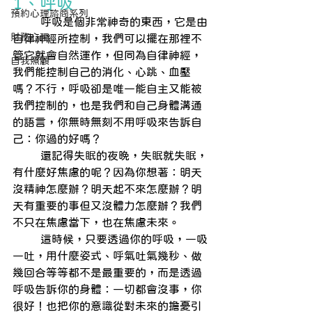
1、呼吸
預約心理諮商系列
        呼吸是個非常神奇的東西，它是由
財務心理
自律神經所控制，我們可以擺在那裡不
管它就會自然運作，但同為自律神經，
自我照顧
我們能控制自己的消化、心跳、血壓
嗎？不行，呼吸卻是唯一能自主又能被
我們控制的，也是我們和自己身體溝通
的語言，你無時無刻不用呼吸來告訴自
己：你過的好嗎？
        還記得失眠的夜晚，失眠就失眠，
有什麼好焦慮的呢？因為你想著：明天
沒精神怎麼辦？明天起不來怎麼辦？明
天有重要的事但又沒體力怎麼辦？我們
不只在焦慮當下，也在焦慮未來。
        這時候，只要透過你的呼吸，一吸
一吐，用什麼姿式、呼氣吐氣幾秒、做
幾回合等等都不是最重要的，而是透過
呼吸告訴你的身體：一切都會沒事，你
很好！也把你的意識從對未來的擔憂引