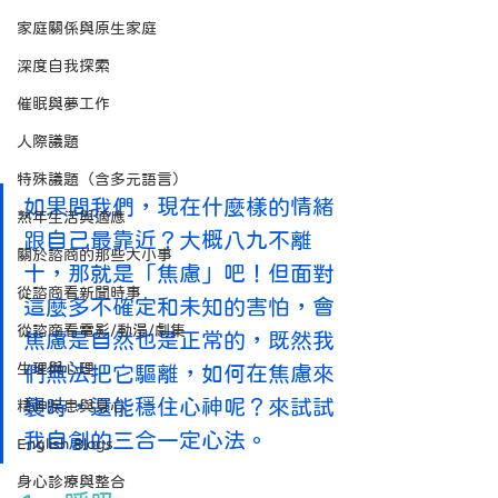
家庭關係與原生家庭
深度自我探索
催眠與夢工作
人際議題
特殊議題（含多元語言）
如果問我們，現在什麼樣的情緒
熟年生活與適應
跟自己最靠近？大概八九不離
關於諮商的那些大小事
十，那就是「焦慮」吧！但面對
從諮商看新聞時事
這麼多不確定和未知的害怕，會
從諮商看電影/動漫/劇集
焦慮是自然也是正常的，既然我
生理與心理
們無法把它驅離，如何在焦慮來
襲時，還能穩住心神呢？來試試
精神疾患與身心
我自創的三合一定心法。  
English Blogs
身心診療與整合